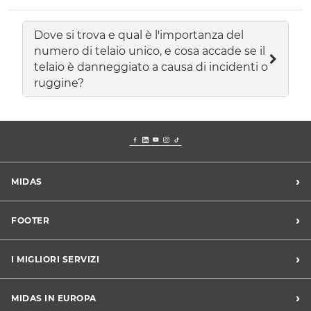
Dove si trova e qual è l'importanza del
numero di telaio unico, e cosa accade se il
telaio è danneggiato a causa di incidenti o
ruggine?
›
MIDAS
Trova un centro Midas
›
FOOTER
Blog dell'automobilista
Lavora con noi
Codice etico/Whistleblowing
›
I MIGLIORI SERVIZI
Chi siamo
Apri un centro in franchising
CONDIZIONI PROMOZIONI
Tagliando e cambio olio
›
MIDAS IN EUROPA
Sconti Convenzioni
Revisione