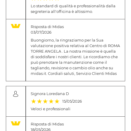
Lo standard di qualità e professionalità dalla
segreteria all'officina è altissimo.
Risposta di Midas
03/07/2026
Buongiorno, la ringraziamo per la Sua
valutazione positiva relativa al Centro di ROMA
TORRE ANGELA . La nostra missione è quella
di soddisfare i nostri clienti. Le ricordiamo che
può prenotare la manutenzione come il
tagliando, revisione o cambio olio anche su
midas.it. Cordiali saluti, Servizio Clienti Midas
Signora Loredana D
(*)
(*)
(*)
(*)
(*)
★
★
★
★
★
15/05/2026
Veloci e professionali
Risposta di Midas
18/05/2026