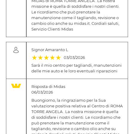
MIDAS di ROMA TORRE ANGELA . La nostra
missione è quella di soddisfare i nostri clienti.
Le ricordiamo che può prenotare la
manutenzione come il tagliando, revisione o
cambio olio anche su midas.it. Cordiali saluti,
Servizio Clienti Midas
Signor Amaranto L
(*)
(*)
(*)
(*)
(*)
★
★
★
★
★
03/03/2026
Sarà il mio centro per tagliandi, manutenzioni
delle mie auto e le loro eventuali riparazioni
Risposta di Midas
06/03/2026
Buongiorno, la ringraziamo per la Sua
valutazione positiva relativa al Centro di ROMA
TORRE ANGELA . La nostra missione è quella
di soddisfare i nostri clienti. Le ricordiamo che
può prenotare la manutenzione come il
tagliando, revisione o cambio olio anche su