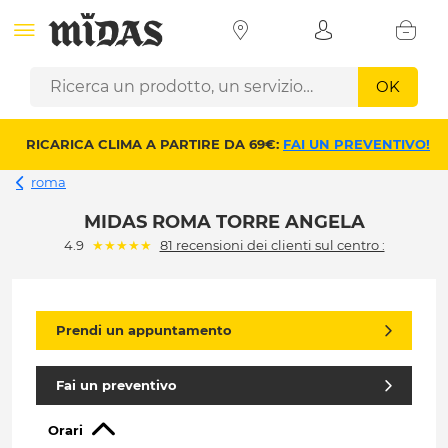
OK
RICARICA CLIMA A PARTIRE DA 69€:
FAI UN PREVENTIVO!
roma
MIDAS ROMA TORRE ANGELA
(*)
(*)
(*)
(*)
(*)
4.9
★
★
★
★
★
81 recensioni dei clienti sul centro :
Prendi un appuntamento
Fai un preventivo
Orari