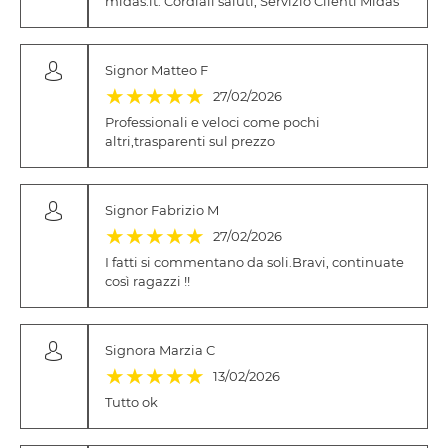
midas.it. Cordiali saluti, Servizio Clienti Midas
Signor Matteo F
(*)
(*)
(*)
(*)
(*)
★
★
★
★
★
27/02/2026
Professionali e veloci come pochi
altri,trasparenti sul prezzo
Signor Fabrizio M
(*)
(*)
(*)
(*)
(*)
★
★
★
★
★
27/02/2026
I fatti si commentano da soli.Bravi, continuate
così ragazzi !!
Signora Marzia C
(*)
(*)
(*)
(*)
(*)
★
★
★
★
★
13/02/2026
Tutto ok