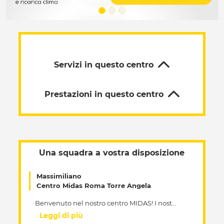
Servizi in questo centro
Prestazioni in questo centro
Una squadra a vostra disposizione
Massimiliano
Centro Midas Roma Torre Angela
Benvenuto nel nostro centro MIDAS! I nostri esperti sono a vostra disposizione per la manutenzione della tua auto, di qualunque marca, e per darti consigli utili per aumentare la vita del motore della tua vettura. In particolare siamo gli specialisti dei tagliandi! Presso il nostro centro puoi effettuare il Tagliando Costruttore in Garanzia, che mantiene la garanzia del costruttore, ma a prezzi Midas. Fai subito il preventivo personalizzato online in pochi semplici clic. La nostra squadra riceve una formazione continua e nel nostro centro disponiamo di attrezzature all’avanguardia, tra cui la stazione di diagnosi elettronica multimarca. Ti aspettiamo presto nel nostro centro, anche senza appuntamento.
Leggi di più