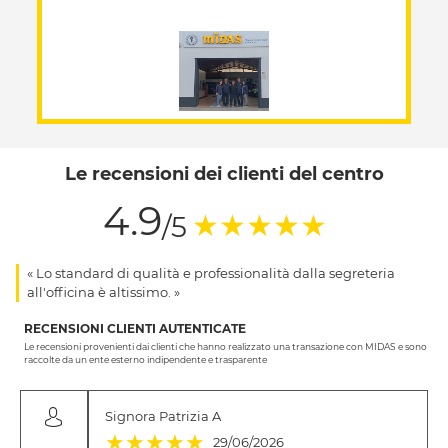
Le recensioni dei clienti del centro
4.9
(*)
(*)
(*)
(*)
(*)
★
★
★
★
★
/5
« Lo standard di qualità e professionalità dalla segreteria
all'officina è altissimo. »
RECENSIONI CLIENTI AUTENTICATE
Le recensioni provenienti dai clienti che hanno realizzato una transazione con MIDAS e sono
raccolte da un ente esterno indipendente e trasparente
Signora Patrizia A
(*)
(*)
(*)
(*)
(*)
★
★
★
★
★
29/06/2026