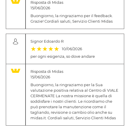
Risposta di Midas
15/06/2026
Buongiorno, la ringraziamo per il feedback.
Grazie! Cordiali saluti, Servizio Clienti Midas
Signor Edoardo R
(*)
(*)
(*)
(*)
(*)
★
★
★
★
★
10/06/2026
per ogni esigenza, so dove andare
Risposta di Midas
15/06/2026
Buongiorno, la ringraziamo per la Sua
valutazione positiva relativa al Centro di VIALE
CERMENATE La nostra missione è quella di
soddisfare i nostri clienti. Le ricordiamo che
può prenotare la manutenzione come il
tagliando, revisione o cambio olio anche su
midas.it. Cordiali saluti, Servizio Clienti Midas