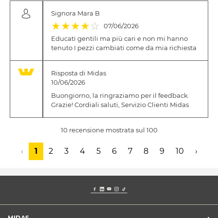
Signora Mara B
(*)
(*)
(*)
(*)
( )
★
★
★
★
☆
07/06/2026
Educati gentili ma più cari e non mi hanno
tenuto I pezzi cambiati come da mia richiesta
Risposta di Midas
10/06/2026
Buongiorno, la ringraziamo per il feedback.
Grazie! Cordiali saluti, Servizio Clienti Midas
10 recensione mostrata sul 100
‹
1
2
3
4
5
6
7
8
9
10
›
›
MIDAS