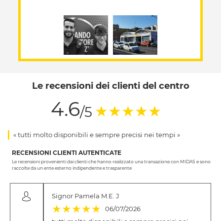
Le recensioni dei clienti del centro
4.6
(*)
(*)
(*)
(*)
(*)
★
★
★
★
★
/5
« tutti molto disponibili e sempre precisi nei tempi »
RECENSIONI CLIENTI AUTENTICATE
Le recensioni provenienti dai clienti che hanno realizzato una transazione con MIDAS e sono
raccolte da un ente esterno indipendente e trasparente
Signor Pamela M.E. J
(*)
(*)
(*)
(*)
(*)
★
★
★
★
★
06/07/2026