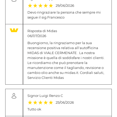
(*)
(*)
(*)
(*)
(*)
★
★
★
★
★
29/06/2026
Devo ringraziare la persona che sempre mi
segue il sig.Francesco
Risposta di Midas
06/07/2026
Buongiorno, la ringraziamo per la sua
recensione positiva relativa all'autofficina
MIDAS di VIALE CERMENATE . La nostra
missione è quella di soddisfare i nostri clienti.
Le ricordiamo che può prenotare la
manutenzione come il tagliando, revisione o
cambio olio anche su midas.it. Cordiali saluti,
Servizio Clienti Midas
Signor Luigi Renzo C
(*)
(*)
(*)
(*)
(*)
★
★
★
★
★
25/06/2026
Tutto ok