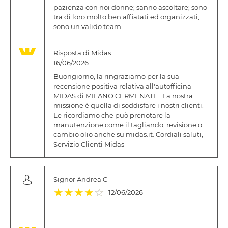
pazienza con noi donne; sanno ascoltare; sono
tra di loro molto ben affiatati ed organizzati;
sono un valido team
Risposta di Midas
16/06/2026
Buongiorno, la ringraziamo per la sua
recensione positiva relativa all'autofficina
MIDAS di MILANO CERMENATE . La nostra
missione è quella di soddisfare i nostri clienti.
Le ricordiamo che può prenotare la
manutenzione come il tagliando, revisione o
cambio olio anche su midas.it. Cordiali saluti,
Servizio Clienti Midas
Signor Andrea C
(*)
(*)
(*)
(*)
( )
★
★
★
★
☆
12/06/2026
.