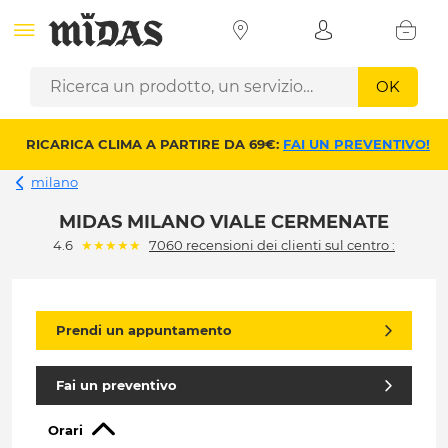
OK
RICARICA CLIMA A PARTIRE DA 69€:
FAI UN PREVENTIVO!
milano
MIDAS MILANO VIALE CERMENATE
(*)
(*)
(*)
(*)
(*)
4.6
★
★
★
★
★
7060 recensioni dei clienti sul centro :
Prendi un appuntamento
Fai un preventivo
Orari