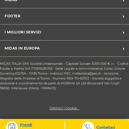
Trova un centro Midas
›
FOOTER
Blog dell'automobilista
Lavora con noi
Codice etico/Whistleblowing
›
I MIGLIORI SERVIZI
Chi siamo
Apri un centro in franchising
CONDIZIONI PROMOZIONI
Tagliando e cambio olio
›
MIDAS IN EUROPA
Sconti Convenzioni
Revisione
Privacy policy
Cambio gomme stagionale
Midas Francia
Condizioni Generali di Vendita
MIDAS ITALIA SPA Società Unipersonale - Capitale Sociale 3.000.000 € i.v. - Codice
Cinghia di distribuzione
Midas Spagna
fiscale e Partita IVA IT10919280155 - Sede Legale e Amministrativa: Corso Unione
Contattaci
Ricarica clima
Sovietica 612/15A - 10135 Torino - Indirizzo PEC: midasitalia@pec.it – Iscrizione
Midas Belgio
Responsabilità sociale d'impresa
Registro delle Imprese di Torino - Numero REA TO-921512 - Società soggetta a
Sostituzione batteria
Midas Portogallo
direzione e coordinamento da parte di MOBIVIA SA (2A Boulevard Van Gogh
Cookie Policy
Sostituzione ammortizzatori
59650, Villeneuve d'Ascq - FRANCE).
Gestisci i cookie...
Prendi
Contattaci