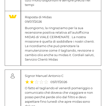
tutti molto disponibili e sempre precisi nei
tempi
Risposta di Midas
09/07/2026
Buongiorno, la ringraziamo per la sua
recensione positiva relativa all'autofficina
MIDAS di VIALE CERMENATE . La nostra
missione è quella di soddisfare i nostri clienti.
Le ricordiamo che può prenotare la
manutenzione come il tagliando, revisione o
cambio olio anche su midas.it. Cordiali saluti,
Servizio Clienti Midas
Signor Manuel Antonio C
(*)
(*)
( )
( )
( )
★
★
☆
☆
☆
05/07/2026
O fatto el tagliando el venerdì pomeriggio o
comunicato ché doveva che viaggiare e non
posso perché perde olio dal filtro e devo
aspettare fino lunedì che apre midas sono
deluso