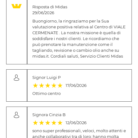
Risposta di Midas
29/06/2026
Buongiorno, la ringraziamo per la Sua
valutazione positiva relativa al Centro di VIALE
CERMENATE . La nostra missione è quella di
soddisfare i nostri clienti. Le ricordiamo che
può prenotare la manutenzione come il
tagliando, revisione o cambio olio anche su
midas.it. Cordiali saluti, Servizio Clienti Midas
Signor Luigi P
(*)
(*)
(*)
(*)
(*)
★
★
★
★
★
17/06/2026
Ottimo centro
Signora Cinzia B
(*)
(*)
(*)
(*)
(*)
★
★
★
★
★
12/06/2026
sono super professionali, veloci, molto attenti e
anche collaborativi tra di loro; hanno molta