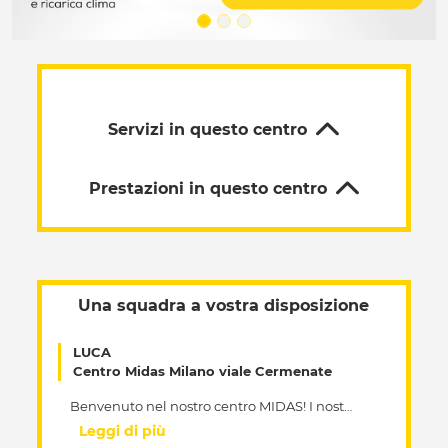
Servizi in questo centro
Prestazioni in questo centro
Una squadra a vostra disposizione
LUCA
Centro Midas Milano viale Cermenate
Benvenuto nel nostro centro MIDAS! I nostri esperti sono a vostra disposizione per la manutenzione della tua auto, di qualunque marca, e per darti consigli utili per aumentare la vita del motore della tua vettura. In particolare siamo gli specialisti dei tagliandi! Presso il nostro centro puoi effettuare il Tagliando Costruttore in Garanzia, che mantiene la garanzia del costruttore, ma a prezzi Midas. Fai subito il preventivo personalizzato online in pochi semplici clic. La nostra squadra riceve una formazione continua e nel nostro centro disponiamo di attrezzature all’avanguardia, tra cui la stazione di diagnosi elettronica multimarca. Ti aspettiamo presto nel nostro centro, anche senza appuntamento.
Leggi di più