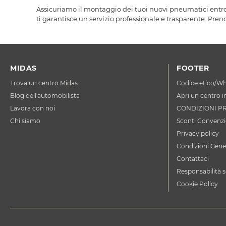
Assicuriamo il montaggio dei tuoi nuovi pneumatici entro 2
ti garantisce un servizio professionale e trasparente. Pren
MIDAS
FOOTER
Trova un centro Midas
Codice etico/Wh
Blog dell'automobilista
Apri un centro i
Lavora con noi
CONDIZIONI P
Chi siamo
Sconti Convenzi
Privacy policy
Condizioni Gener
Contattaci
Responsabilità s
Cookie Policy