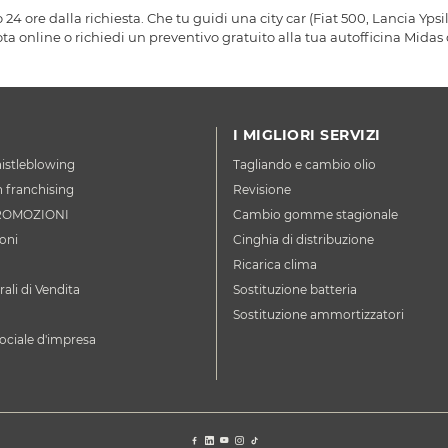
4 ore dalla richiesta. Che tu guidi una city car (Fiat 500, Lancia Ypsi
ota online o richiedi un preventivo gratuito alla tua autofficina Midas
I MIGLIORI SERVIZI
istleblowing
Tagliando e cambio olio
n franchising
Revisione
ROMOZIONI
Cambio gomme stagionale
oni
Cinghia di distribuzione
Ricarica clima
ali di Vendita
Sostituzione batteria
Sostituzione ammortizzatori
ociale d'impresa