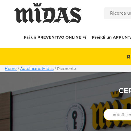
Fai un PREVENTIVO ONLINE 📲
Prendi un APPUNT
R
Home
/
Autofficine Midas
/
piemonte
CER