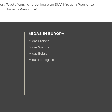
lon, Toyota Yaris), una berlina o un SUV, Midas in Piemonte
 di fiducia in Piemonte!
MIDAS IN EUROPA
Midas Francia
Midas Spagna
Midas Belgio
Midas Portogallo