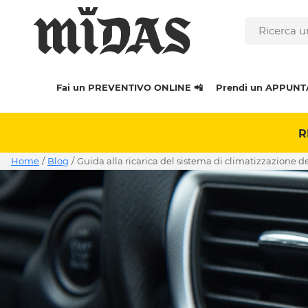
Fai un PREVENTIVO ONLINE 📲
Prendi un APPUNT
R
Home
/
Blog
/
guida alla ricarica del sistema di climatizzazione