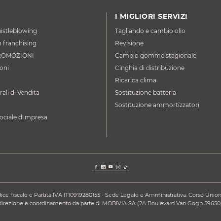
I MIGLIORI SERVIZI
istleblowing
Tagliando e cambio olio
n franchising
Revisione
ROMOZIONI
Cambio gomme stagionale
oni
Cinghia di distribuzione
Ricarica clima
ali di Vendita
Sostituzione batteria
Sostituzione ammortizzatori
ociale d'impresa
ce fiscale e Partita IVA IT10919280155 - Sede Legale e Amministrativa: Corso Unione S
a direzione e coordinamento da parte di MOBIVIA SA (2A Boulevard Van Gogh 59650,