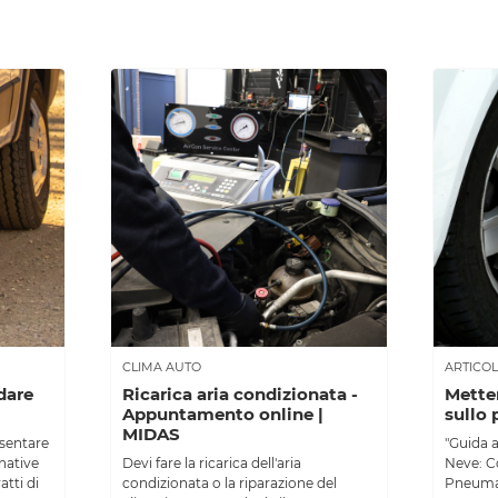
CLIMA AUTO
ARTICOL
dare
Ricarica aria condizionata -
Metter
Appuntamento online |
sullo
MIDAS
esentare
"Guida 
native
Devi fare la ricarica dell'aria
Neve: C
atti di
condizionata o la riparazione del
Pneumat