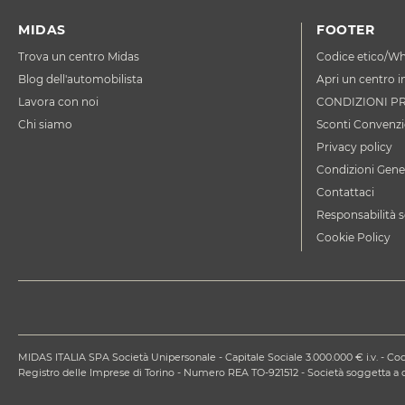
MIDAS
FOOTER
Trova un centro Midas
Codice etico/Wh
Blog dell'automobilista
Apri un centro i
Lavora con noi
CONDIZIONI P
Chi siamo
Sconti Convenzi
Privacy policy
Condizioni Gener
Contattaci
Responsabilità s
Cookie Policy
MIDAS ITALIA SPA Società Unipersonale - Capitale Sociale 3.000.000 € i.v. - Codi
Registro delle Imprese di Torino - Numero REA TO-921512 - Società soggetta 