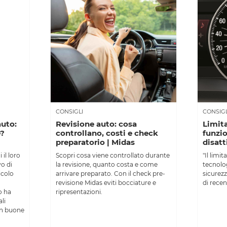
CONSIGLI
CONSIGL
auto:
Revisione auto: cosa
Limita
e?
controllano, costi e check
funzi
preparatorio | Midas
disatt
 il loro
Scopri cosa viene controllato durante
"Il limi
vo di
la revisione, quanto costa e come
tecnolog
icolo
arrivare preparato. Con il check pre-
sicurezz
revisione Midas eviti bocciature e
di recen
o ha
ripresentazioni.
li
in buone