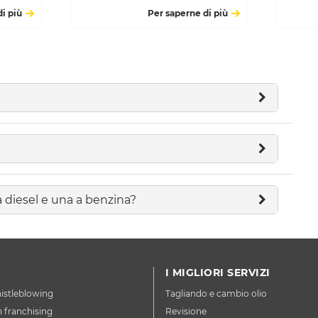
i più
Per saperne di più
a diesel e una a benzina?
I MIGLIORI SERVIZI
istleblowing
Tagliando e cambio olio
n franchising
Revisione