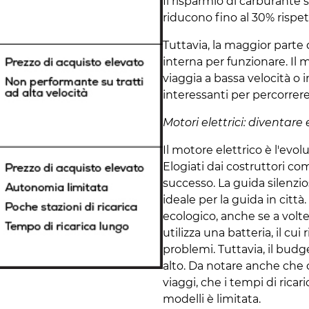
Il risparmio di carburante s
riducono fino al 30% rispe
Tuttavia, la maggior parte 
interna per funzionare. Il 
viaggia a bassa velocità o 
interessanti per percorrere
Motori elettrici: diventare
Il motore elettrico è l'evo
Elogiati dai costruttori co
successo. La guida silenzi
ideale per la guida in città
ecologico, anche se a volte 
utilizza una batteria, il cu
problemi. Tuttavia, il budg
alto. Da notare anche che c
viaggi, che i tempi di rica
modelli è limitata.