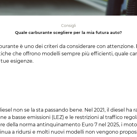
Consigli
Quale carburante scegliere per la mia futura auto?
rante è uno dei criteri da considerare con attenzione. Ben
tiche che offrono modelli sempre più efficienti, quale ca
e tue esigenze.
iesel non se la sta passando bene
.
Nel 2021, il diesel h
one a basse emissioni (LEZ) e le restrizioni al traffico rego
igore della norma antinquinamento Euro 7 nel 2025, i motori
nua a ridursi e molti nuovi modelli non vengono propost