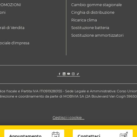
ROMOZIONI
Cambio gomme stagionale
oni
Cinghia di distribuzione
Ricarica clima
ali di Vendita
Sostituzione batteria
Sostituzione ammortizzatori
ociale d'impresa
ce fiscale e Partita IVA IT10919280155 - Sede Legale e Amministrativa: Corso Unione S
a direzione e coordinamento da parte di MOBIVIA SA (2A Boulevard Van Gogh 59650,
Gestisci i cookie...
Appuntamento
Contattaci