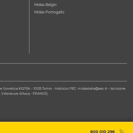
Midas Belgio
Midas Portogallo
ovietica 612/15A - 10135 Torino - Indirizzo PEC: midasitalia@pec.it – Iscrizione
 Villeneuve d'Ascq - FRANCE).
800 010 296