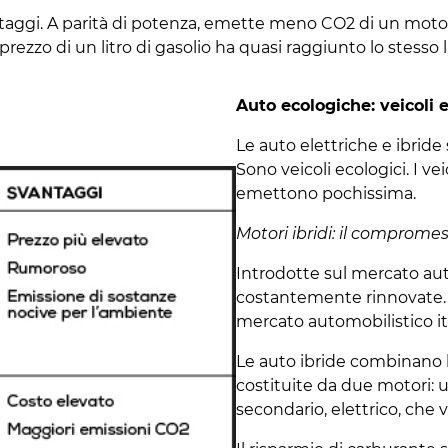
 vantaggi. A parità di potenza, emette meno CO2 di un moto
zzo di un litro di gasolio ha quasi raggiunto lo stesso liv
Auto ecologiche: veicoli el
Le auto elettriche e ibride
Sono veicoli ecologici. I ve
emettono pochissima.
Motori ibridi: il comprome
Introdotte sul mercato aut
costantemente rinnovate. In
mercato automobilistico it
Le auto ibride combinano l
costituite da due motori:
secondario, elettrico, che v