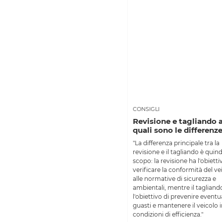
CONSIGLI
Revisione e tagliando 
quali sono le differenz
"La differenza principale tra la
revisione e il tagliando è quindi
scopo: la revisione ha l'obietti
verificare la conformità del ve
alle normative di sicurezza e
ambientali, mentre il tagliand
l'obiettivo di prevenire eventua
guasti e mantenere il veicolo 
condizioni di efficienza."