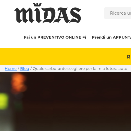
Fai un PREVENTIVO ONLINE 📲
Prendi un APPUNT
R
Home
/
Blog
/
quale carburante scegliere per la mia futura auto