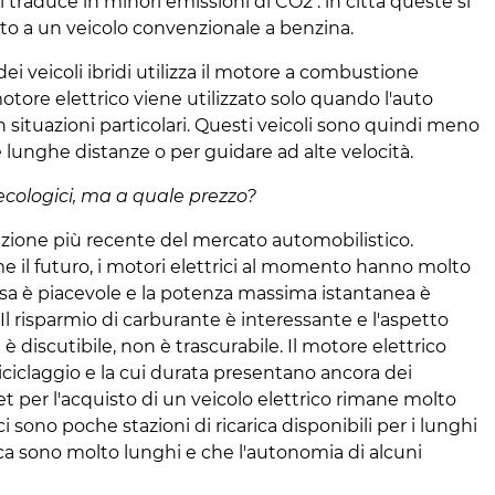
i traduce in minori emissioni di CO2 . in città queste si
tto a un veicolo convenzionale a benzina.
dei veicoli ibridi utilizza il motore a combustione
motore elettrico viene utilizzato solo quando l'auto
in situazioni particolari. Questi veicoli sono quindi meno
 lunghe distanze o per guidare ad alte velocità.
 ecologici, ma a quale prezzo?
luzione più recente del mercato automobilistico.
me il futuro, i motori elettrici al momento hanno molto
osa è piacevole e la potenza massima istantanea è
. Il risparmio di carburante è interessante e l'aspetto
è discutibile, non è trascurabile. Il motore elettrico
i riciclaggio e la cui durata presentano ancora dei
et per l'acquisto di un veicolo elettrico rimane molto
i sono poche stazioni di ricarica disponibili per i lunghi
rica sono molto lunghi e che l'autonomia di alcuni