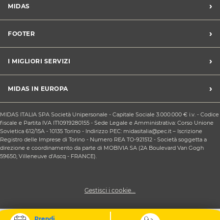
›
MIDAS
Trova un centro Midas
›
FOOTER
Blog dell'automobilista
Lavora con noi
Codice etico/Whistleblowing
›
I MIGLIORI SERVIZI
Chi siamo
Apri un centro in franchising
CONDIZIONI PROMOZIONI
Tagliando e cambio olio
›
MIDAS IN EUROPA
Sconti Convenzioni
Revisione
Privacy policy
Cambio gomme stagionale
Midas Francia
Condizioni Generali di Vendita
MIDAS ITALIA SPA Società Unipersonale - Capitale Sociale 3.000.000 € i.v. - Codice
Cinghia di distribuzione
Midas Spagna
fiscale e Partita IVA IT10919280155 - Sede Legale e Amministrativa: Corso Unione
Contattaci
Ricarica clima
Sovietica 612/15A - 10135 Torino - Indirizzo PEC: midasitalia@pec.it – Iscrizione
Midas Belgio
Responsabilità sociale d'impresa
Registro delle Imprese di Torino - Numero REA TO-921512 - Società soggetta a
Sostituzione batteria
Midas Portogallo
direzione e coordinamento da parte di MOBIVIA SA (2A Boulevard Van Gogh
Cookie Policy
Sostituzione ammortizzatori
59650, Villeneuve d'Ascq - FRANCE).
Gestisci i cookie...
Prendi