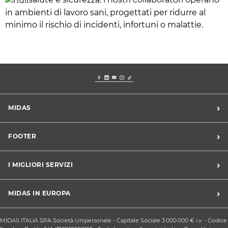
in ambienti di lavoro sani, progettati per ridurre al
minimo il rischio di incidenti, infortuni o malattie.
›
MIDAS
Trova un centro Midas
›
FOOTER
Blog dell'automobilista
Lavora con noi
Codice etico/Whistleblowing
›
I MIGLIORI SERVIZI
Chi siamo
Apri un centro in franchising
CONDIZIONI PROMOZIONI
Tagliando e cambio olio
›
MIDAS IN EUROPA
Sconti Convenzioni
Revisione
Privacy policy
Cambio gomme stagionale
Midas Francia
Condizioni Generali di Vendita
MIDAS ITALIA SPA Società Unipersonale - Capitale Sociale 3.000.000 € i.v. - Codice
Cinghia di distribuzione
Midas Spagna