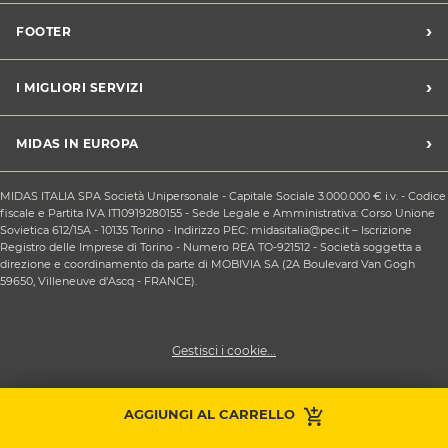
Trova un centro Midas
›
FOOTER
Blog dell'automobilista
Lavora con noi
Codice etico/Whistleblowing
›
I MIGLIORI SERVIZI
Chi siamo
Apri un centro in franchising
CONDIZIONI PROMOZIONI
Tagliando e cambio olio
›
MIDAS IN EUROPA
Sconti Convenzioni
Revisione
Privacy policy
Cambio gomme stagionale
Midas Francia
Condizioni Generali di Vendita
MIDAS ITALIA SPA Società Unipersonale - Capitale Sociale 3.000.000 € i.v. - Codice
Cinghia di distribuzione
Midas Spagna
fiscale e Partita IVA IT10919280155 - Sede Legale e Amministrativa: Corso Unione
Contattaci
Ricarica clima
Sovietica 612/15A - 10135 Torino - Indirizzo PEC: midasitalia@pec.it – Iscrizione
Midas Belgio
Responsabilità sociale d'impresa
Registro delle Imprese di Torino - Numero REA TO-921512 - Società soggetta a
Sostituzione batteria
Midas Portogallo
direzione e coordinamento da parte di MOBIVIA SA (2A Boulevard Van Gogh
Cookie Policy
Sostituzione ammortizzatori
59650, Villeneuve d'Ascq - FRANCE).
Gestisci i cookie...
Prendi
AGGIUNGI AL CARRELLO
Contattaci
appuntamento