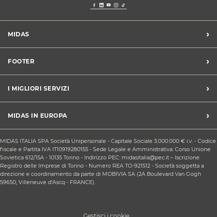
›
MIDAS
Trova un centro Midas
›
FOOTER
Blog dell'automobilista
Lavora con noi
Codice etico/Whistleblowing
›
I MIGLIORI SERVIZI
Chi siamo
Apri un centro in franchising
CONDIZIONI PROMOZIONI
Tagliando e cambio olio
›
MIDAS IN EUROPA
Sconti Convenzioni
Revisione
Privacy policy
Cambio gomme stagionale
Midas Francia
Condizioni Generali di Vendita
MIDAS ITALIA SPA Società Unipersonale - Capitale Sociale 3.000.000 € i.v. - Codice
Cinghia di distribuzione
Midas Spagna
fiscale e Partita IVA IT10919280155 - Sede Legale e Amministrativa: Corso Unione
Contattaci
Ricarica clima
Sovietica 612/15A - 10135 Torino - Indirizzo PEC: midasitalia@pec.it – Iscrizione
Midas Belgio
Responsabilità sociale d'impresa
Registro delle Imprese di Torino - Numero REA TO-921512 - Società soggetta a
Sostituzione batteria
Midas Portogallo
direzione e coordinamento da parte di MOBIVIA SA (2A Boulevard Van Gogh
Cookie Policy
Sostituzione ammortizzatori
59650, Villeneuve d'Ascq - FRANCE).
Gestisci i cookie...