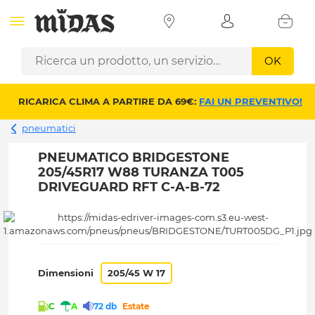
OK
RICARICA CLIMA A PARTIRE DA 69€:
FAI UN PREVENTIVO!
pneumatici
PNEUMATICO BRIDGESTONE
205/45R17 W88 TURANZA T005
DRIVEGUARD RFT C-A-B-72
Dimensioni
205/45 W 17
C
A
72 db
Estate