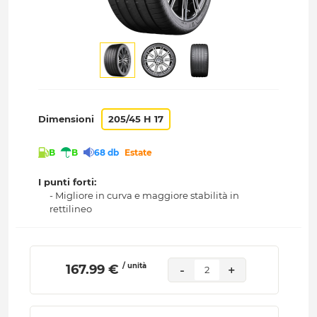
Dimensioni
205/45 H 17
B
B
68 db
Estate
I punti forti:
- Migliore in curva e maggiore stabilità in
rettilineo
/ unità
 167.99 € 
-
+
2