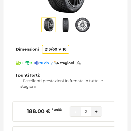
Dimensioni
215/60 V 16
C
B
70 db
4 stagioni
I punti forti:
- Eccellenti prestazioni in frenata in tutte le
stagioni
/ unità
 188.00 € 
-
+
2