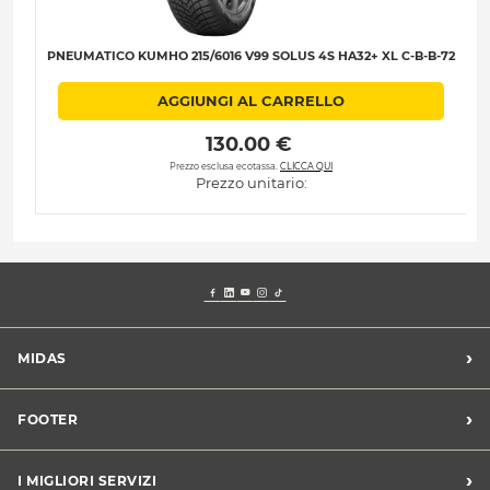
PNEUMATICO KUMHO 215/6016 V99 SOLUS 4S HA32+ XL C-B-B-72
AGGIUNGI AL CARRELLO
 130.00 € 
Prezzo esclusa ecotassa.
CLICCA QUI
Prezzo unitario:
›
MIDAS
Trova un centro Midas
›
FOOTER
Blog dell'automobilista
Lavora con noi
Codice etico/Whistleblowing
›
I MIGLIORI SERVIZI
Chi siamo
Apri un centro in franchising