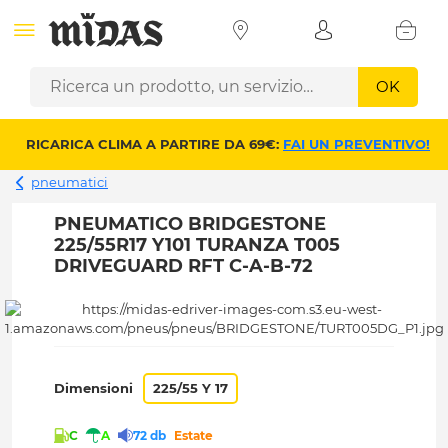
OK
RICARICA CLIMA A PARTIRE DA 69€:
FAI UN PREVENTIVO!
pneumatici
PNEUMATICO BRIDGESTONE
225/55R17 Y101 TURANZA T005
DRIVEGUARD RFT C-A-B-72
Dimensioni
225/55 Y 17
C
A
72 db
Estate