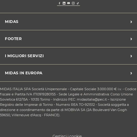
›
MIDAS
Trova un centro Midas
›
FOOTER
Blog dell'automobilista
Lavora con noi
Codice etico/Whistleblowing
›
I MIGLIORI SERVIZI
Chi siamo
Apri un centro in franchising
CONDIZIONI PROMOZIONI
Tagliando e cambio olio
›
MIDAS IN EUROPA
Sconti Convenzioni
Revisione
Privacy policy
Cambio gomme stagionale
Midas Francia
Condizioni Generali di Vendita
MIDAS ITALIA SPA Società Unipersonale - Capitale Sociale 3.000.000 € i.v. - Codice
Cinghia di distribuzione
Midas Spagna
fiscale e Partita IVA IT10919280155 - Sede Legale e Amministrativa: Corso Unione
Contattaci
Ricarica clima
Sovietica 612/15A - 10135 Torino - Indirizzo PEC: midasitalia@pec.it – Iscrizione
Midas Belgio
Responsabilità sociale d'impresa
Registro delle Imprese di Torino - Numero REA TO-921512 - Società soggetta a
Sostituzione batteria
Midas Portogallo
direzione e coordinamento da parte di MOBIVIA SA (2A Boulevard Van Gogh
Cookie Policy
Sostituzione ammortizzatori
59650, Villeneuve d'Ascq - FRANCE).
Gestisci i cookie...