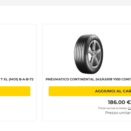
 XL (MO1) B-A-B-72
PNEUMATICO CONTINENTAL 245/45R18 Y100 CONTI 
AGGIUNGI AL CA
 186.00 €
Prezzo esclusa ecotassa.
CL
Prezzo unitar