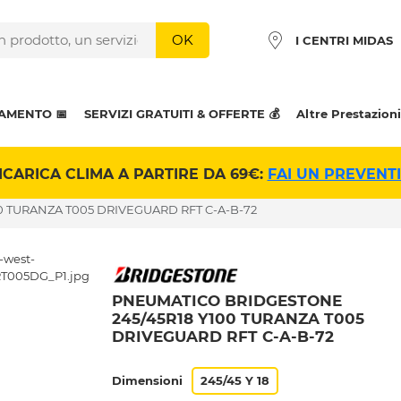
OK
I CENTRI MIDAS
AMENTO 📅
SERVIZI GRATUITI & OFFERTE 💰
Altre Prestazioni
ICARICA CLIMA A PARTIRE DA 69€:
FAI UN PREVENT
0 TURANZA T005 DRIVEGUARD RFT C-A-B-72
PNEUMATICO BRIDGESTONE
245/45R18 Y100 TURANZA T005
DRIVEGUARD RFT C-A-B-72
Dimensioni
245/45 Y 18