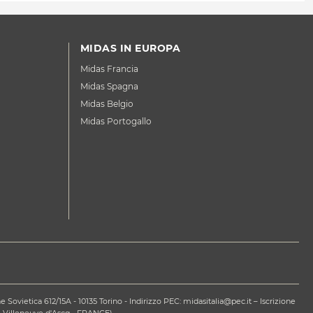
MIDAS IN EUROPA
Midas Francia
Midas Spagna
Midas Belgio
Midas Portogallo
ovietica 612/15A - 10135 Torino - Indirizzo PEC: midasitalia@pec.it – Iscrizione
 Villeneuve d'Ascq - FRANCE).