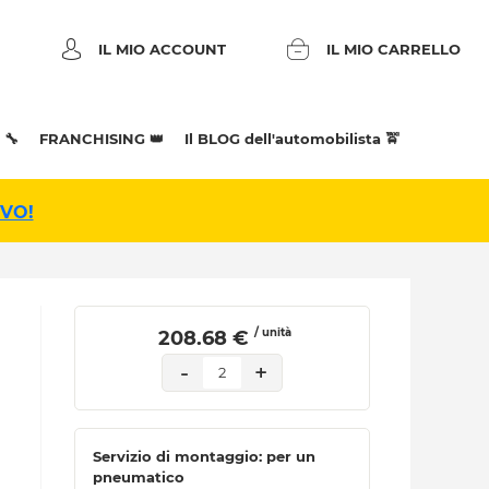
IL MIO ACCOUNT
IL MIO CARRELLO
 🔧
FRANCHISING 👑
Il BLOG dell'automobilista 🚖
IVO!
/ unità
 208.68 € 
-
+
2
Servizio di montaggio: per un
pneumatico