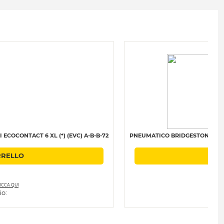
ECOCONTACT 6 XL (*) (EVC) A-B-B-72
PNEUMATICO BRIDGESTONE 245/
RRELLO
AG
 
ICCA QUI
Pr
io: