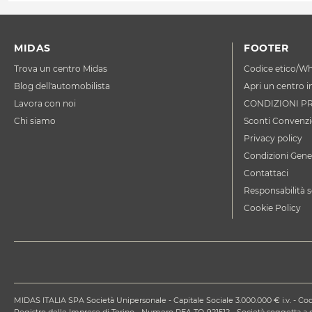
MIDAS
FOOTER
Trova un centro Midas
Codice etico/Wh
Blog dell'automobilista
Apri un centro i
Lavora con noi
CONDIZIONI P
Chi siamo
Sconti Convenzi
Privacy policy
Condizioni Gener
Contattaci
Responsabilità s
Cookie Policy
MIDAS ITALIA SPA Società Unipersonale - Capitale Sociale 3.000.000 € i.v. - Codi
Registro delle Imprese di Torino - Numero REA TO-921512 - Società soggetta 