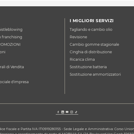
I MIGLIORI SERVIZI
istleblowing
Tagliando e cambio olio
n franchising
Revisione
ROMOZIONI
Cambio gomme stagionale
oni
Cinghia di distribuzione
Ricarica clima
ali di Vendita
Sostituzione batteria
Sostituzione ammortizzatori
ociale d'impresa
ce fiscale e Partita IVA IT10919280155 - Sede Legale e Amministrativa: Corso Unione S
a direzione e coordinamento da parte di MOBIVIA SA (2A Boulevard Van Gogh 59650,