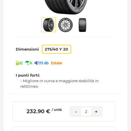
Dimensioni
275/40 Y 20
C
A
73 db
Estate
I punti forti:
- Migliore in curva e maggiore stabilità in
rettilineo
/ unità
 232.90 € 
-
+
2