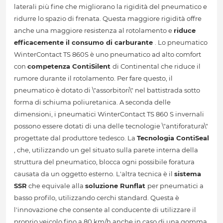
laterali più fine che migliorano la rigidità del pneumatico e
ridurre lo spazio di frenata. Questa maggiore rigidità offre
anche una maggiore resistenza al rotolamento e
riduce
efficacemente il consumo di carburante
. Lo pneumatico
WinterContact TS 860S è uno pneumatico ad alto comfort
con
competenza ContiSilent
di Continental che riduce il
rumore durante il rotolamento. Per fare questo, il
pneumatico è dotato di \"assorbitori\" nel battistrada sotto
forma di schiuma poliuretanica. A seconda delle
dimensioni, i pneumatici WinterContact TS 860 S invernali
possono essere dotati di una delle tecnologie \"antiforatura\"
progettate dal produttore tedesco. La
Tecnologia ContiSeal
, che, utilizzando un gel situato sulla parete interna della
struttura del pneumatico, blocca ogni possibile foratura
causata da un oggetto esterno. L'altra tecnica è il
sistema
SSR
che equivale alla
soluzione Runflat
per pneumatici a
basso profilo, utilizzando cerchi standard. Questa è
l'innovazione che consente al conducente di utilizzare il
proprio veicolo fino a 80 km/h anche in caso di una gomma