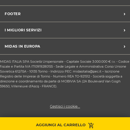
Trova un centro Midas
›
FOOTER
Blog dell'automobilista
Lavora con noi
Codice etico/Whistleblowing
›
I MIGLIORI SERVIZI
Chi siamo
Apri un centro in franchising
CONDIZIONI PROMOZIONI
Tagliando e cambio olio
›
MIDAS IN EUROPA
Sconti Convenzioni
Revisione
Privacy policy
Cambio gomme stagionale
Midas Francia
Condizioni Generali di Vendita
MIDAS ITALIA SPA Società Unipersonale - Capitale Sociale 3.000.000 € i.v. - Codice
Cinghia di distribuzione
Midas Spagna
fiscale e Partita IVA IT10919280155 - Sede Legale e Amministrativa: Corso Unione
Contattaci
Ricarica clima
Sovietica 612/15A - 10135 Torino - Indirizzo PEC: midasitalia@pec.it – Iscrizione
Midas Belgio
Responsabilità sociale d'impresa
Registro delle Imprese di Torino - Numero REA TO-921512 - Società soggetta a
Sostituzione batteria
Midas Portogallo
direzione e coordinamento da parte di MOBIVIA SA (2A Boulevard Van Gogh
Cookie Policy
Sostituzione ammortizzatori
59650, Villeneuve d'Ascq - FRANCE).
Gestisci i cookie...
Prendi
AGGIUNGI AL CARRELLO
Contattaci
appuntamento