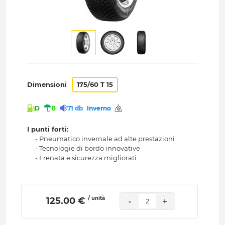
Dimensioni
175/60 T 15
D
B
71 db
Inverno
I punti forti:
- Pneumatico invernale ad alte prestazioni
- Tecnologie di bordo innovative
- Frenata e sicurezza migliorati
/ unità
 125.00 € 
-
+
2