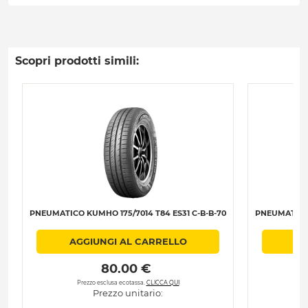
Scopri prodotti simili:
PNEUMATICO KUMHO 175/7014 T84 ES31 C-B-B-70
PNEUMATICO 
AGGIUNGI AL CARRELLO
AG
 80.00 € 
Prezzo esclusa ecotassa.
CLICCA QUI
Pr
Prezzo unitario: