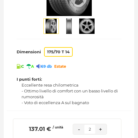
Dimensioni
175/70 T 14
C
A
69 db
Estate
I punti forti:
Eccellente resa chilometrica
- Ottimo livello di comfort con un basso livello di
rumorosità
- Voto di eccellenza A sul bagnato
/ unità
 137.01 € 
-
+
2