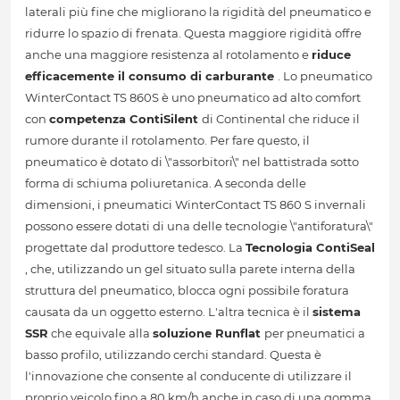
laterali più fine che migliorano la rigidità del pneumatico e
ridurre lo spazio di frenata. Questa maggiore rigidità offre
anche una maggiore resistenza al rotolamento e
riduce
efficacemente il consumo di carburante
. Lo pneumatico
WinterContact TS 860S è uno pneumatico ad alto comfort
con
competenza ContiSilent
di Continental che riduce il
rumore durante il rotolamento. Per fare questo, il
pneumatico è dotato di \"assorbitori\" nel battistrada sotto
forma di schiuma poliuretanica. A seconda delle
dimensioni, i pneumatici WinterContact TS 860 S invernali
possono essere dotati di una delle tecnologie \"antiforatura\"
progettate dal produttore tedesco. La
Tecnologia ContiSeal
, che, utilizzando un gel situato sulla parete interna della
struttura del pneumatico, blocca ogni possibile foratura
causata da un oggetto esterno. L'altra tecnica è il
sistema
SSR
che equivale alla
soluzione Runflat
per pneumatici a
basso profilo, utilizzando cerchi standard. Questa è
l'innovazione che consente al conducente di utilizzare il
proprio veicolo fino a 80 km/h anche in caso di una gomma