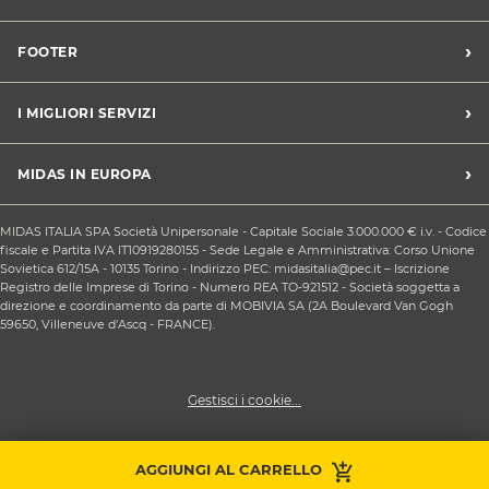
Trova un centro Midas
›
FOOTER
Blog dell'automobilista
Lavora con noi
Codice etico/Whistleblowing
›
I MIGLIORI SERVIZI
Chi siamo
Apri un centro in franchising
CONDIZIONI PROMOZIONI
Tagliando e cambio olio
›
MIDAS IN EUROPA
Sconti Convenzioni
Revisione
Privacy policy
Cambio gomme stagionale
Midas Francia
Condizioni Generali di Vendita
MIDAS ITALIA SPA Società Unipersonale - Capitale Sociale 3.000.000 € i.v. - Codice
Cinghia di distribuzione
Midas Spagna
fiscale e Partita IVA IT10919280155 - Sede Legale e Amministrativa: Corso Unione
Contattaci
Ricarica clima
Sovietica 612/15A - 10135 Torino - Indirizzo PEC: midasitalia@pec.it – Iscrizione
Midas Belgio
Responsabilità sociale d'impresa
Registro delle Imprese di Torino - Numero REA TO-921512 - Società soggetta a
Sostituzione batteria
Midas Portogallo
direzione e coordinamento da parte di MOBIVIA SA (2A Boulevard Van Gogh
Cookie Policy
Sostituzione ammortizzatori
59650, Villeneuve d'Ascq - FRANCE).
Gestisci i cookie...
Prendi
AGGIUNGI AL CARRELLO
Contattaci
appuntamento