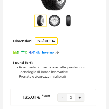
Dimensioni
175/80 T 14
D
C
71 db
Inverno
I punti forti:
- Pneumatico invernale ad alte prestazioni
- Tecnologie di bordo innovative
- Frenata e sicurezza migliorati
/ unità
 135.01 € 
-
+
2