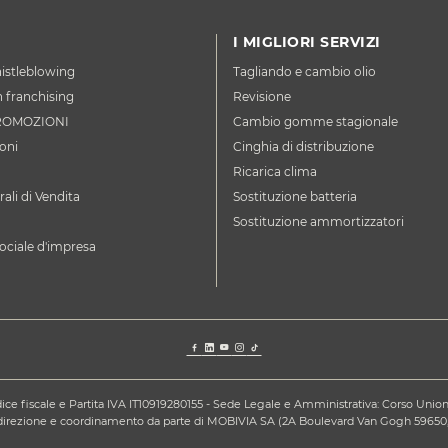
I MIGLIORI SERVIZI
istleblowing
Tagliando e cambio olio
n franchising
Revisione
ROMOZIONI
Cambio gomme stagionale
oni
Cinghia di distribuzione
Ricarica clima
ali di Vendita
Sostituzione batteria
Sostituzione ammortizzatori
ociale d'impresa
ce fiscale e Partita IVA IT10919280155 - Sede Legale e Amministrativa: Corso Unione S
a direzione e coordinamento da parte di MOBIVIA SA (2A Boulevard Van Gogh 59650,