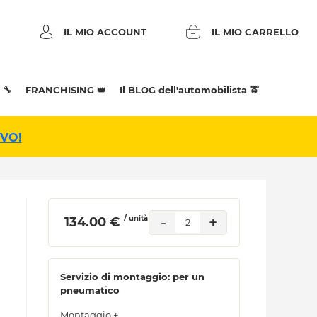
IL MIO ACCOUNT
IL MIO CARRELLO
 🔧
FRANCHISING 👑
Il BLOG dell'automobilista 🚖
IVO!
/ unità
-
+
 134.00 € 
2
Servizio di montaggio: per un
pneumatico
Montaggio +