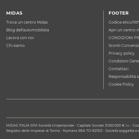
MIDAS
FOOTER
Trova un centro Midas
Codice etico/Wh
Blog dell'automobilista
Apri un centro i
Lavora con noi
CONDIZIONI P
Chi siamo
Sconti Convenzi
Privacy policy
Condizioni Gener
Contattaci
Responsabilità s
Cookie Policy
MIDAS ITALIA SPA Società Unipersonale - Capitale Sociale 3.000.000 € i.v. - Codi
Registro delle Imprese di Torino - Numero REA TO-921512 - Società soggetta 