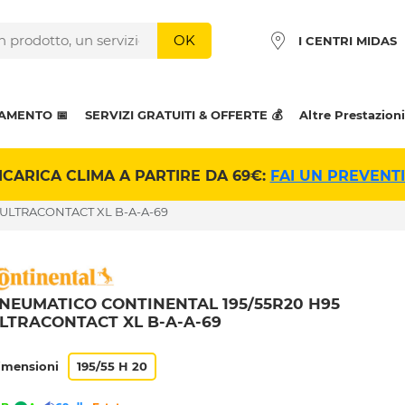
OK
I CENTRI MIDAS
AMENTO 📅
SERVIZI GRATUITI & OFFERTE 💰
Altre Prestazioni
ICARICA CLIMA A PARTIRE DA 69€:
FAI UN PREVENT
 ULTRACONTACT XL B-A-A-69
NEUMATICO CONTINENTAL 195/55R20 H95
LTRACONTACT XL B-A-A-69
imensioni
195/55 H 20