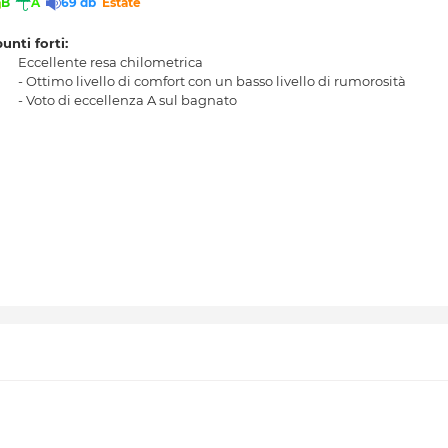
B
A
69 db
Estate
punti forti:
Eccellente resa chilometrica
- Ottimo livello di comfort con un basso livello di rumorosità
- Voto di eccellenza A sul bagnato