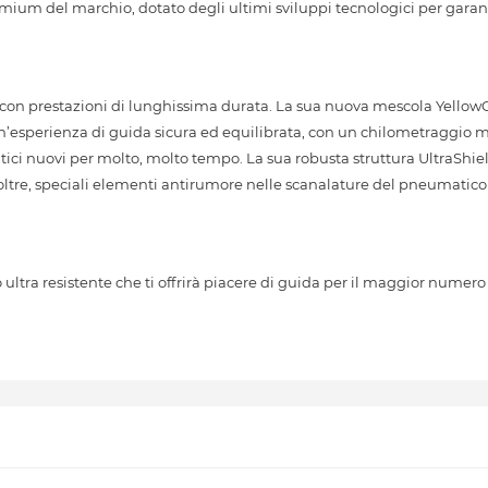
ium del marchio, dotato degli ultimi sviluppi tecnologici per garant
con prestazioni di lunghissima durata. La sua nuova mescola YellowCh
’esperienza di guida sicura ed equilibrata, con un chilometraggio m
tici nuovi per molto, molto tempo. La sua robusta struttura UltraShie
noltre, speciali elementi antirumore nelle scanalature del pneumatic
tra resistente che ti offrirà piacere di guida per il maggior numero 