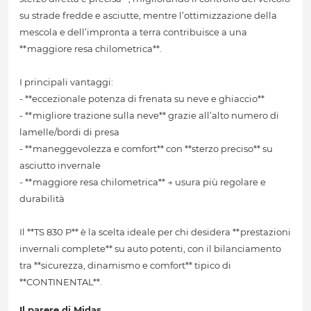
su strade fredde e asciutte, mentre l’ottimizzazione della
mescola e dell’impronta a terra contribuisce a una
**maggiore resa chilometrica**.
I principali vantaggi:
- **eccezionale potenza di frenata su neve e ghiaccio**
- **migliore trazione sulla neve** grazie all’alto numero di
lamelle/bordi di presa
- **maneggevolezza e comfort** con **sterzo preciso** su
asciutto invernale
- **maggiore resa chilometrica** → usura più regolare e
durabilità
Il **TS 830 P** è la scelta ideale per chi desidera **prestazioni
invernali complete** su auto potenti, con il bilanciamento
tra **sicurezza, dinamismo e comfort** tipico di
**CONTINENTAL**.
Il parere di Midas