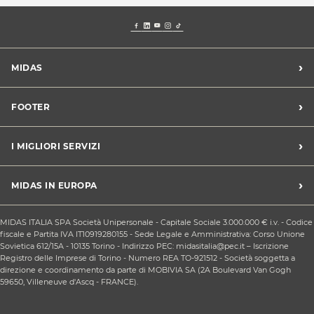
›
MIDAS
Trova un centro Midas
›
FOOTER
Blog dell'automobilista
Lavora con noi
Codice etico/Whistleblowing
›
I MIGLIORI SERVIZI
Chi siamo
Apri un centro in franchising
CONDIZIONI PROMOZIONI
Tagliando e cambio olio
›
MIDAS IN EUROPA
Sconti Convenzioni
Revisione
Privacy policy
Cambio gomme stagionale
Midas Francia
Condizioni Generali di Vendita
MIDAS ITALIA SPA Società Unipersonale - Capitale Sociale 3.000.000 € i.v. - Codice
Cinghia di distribuzione
Midas Spagna
fiscale e Partita IVA IT10919280155 - Sede Legale e Amministrativa: Corso Unione
Contattaci
Ricarica clima
Sovietica 612/15A - 10135 Torino - Indirizzo PEC: midasitalia@pec.it – Iscrizione
Midas Belgio
Responsabilità sociale d'impresa
Registro delle Imprese di Torino - Numero REA TO-921512 - Società soggetta a
Sostituzione batteria
Midas Portogallo
direzione e coordinamento da parte di MOBIVIA SA (2A Boulevard Van Gogh
Cookie Policy
Sostituzione ammortizzatori
59650, Villeneuve d'Ascq - FRANCE).