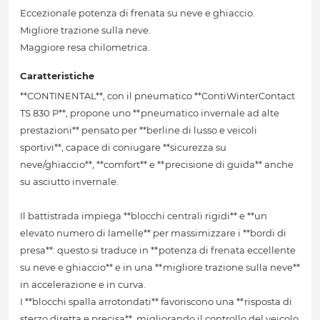
Eccezionale potenza di frenata su neve e ghiaccio.
Migliore trazione sulla neve.
Maggiore resa chilometrica.
Caratteristiche
**CONTINENTAL**, con il pneumatico **ContiWinterContact
TS 830 P**, propone uno **pneumatico invernale ad alte
prestazioni** pensato per **berline di lusso e veicoli
sportivi**, capace di coniugare **sicurezza su
neve/ghiaccio**, **comfort** e **precisione di guida** anche
su asciutto invernale.
Il battistrada impiega **blocchi centrali rigidi** e **un
elevato numero di lamelle** per massimizzare i **bordi di
presa**: questo si traduce in **potenza di frenata eccellente
su neve e ghiaccio** e in una **migliore trazione sulla neve**
in accelerazione e in curva.
I **blocchi spalla arrotondati** favoriscono una **risposta di
sterzo diretta e precisa**, migliorando il controllo del veicolo