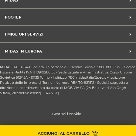
›
MIDAS
Trova un centro Midas
›
FOOTER
Blog dell'automobilista
Lavora con noi
Codice etico/Whistleblowing
›
I MIGLIORI SERVIZI
Chi siamo
Apri un centro in franchising
CONDIZIONI PROMOZIONI
Tagliando e cambio olio
›
MIDAS IN EUROPA
Sconti Convenzioni
Revisione
Privacy policy
Cambio gomme stagionale
Midas Francia
Condizioni Generali di Vendita
MIDAS ITALIA SPA Società Unipersonale - Capitale Sociale 3.000.000 € i.v. - Codice
Cinghia di distribuzione
Midas Spagna
fiscale e Partita IVA IT10919280155 - Sede Legale e Amministrativa: Corso Unione
Contattaci
Ricarica clima
Sovietica 612/15A - 10135 Torino - Indirizzo PEC: midasitalia@pec.it – Iscrizione
Midas Belgio
Responsabilità sociale d'impresa
Registro delle Imprese di Torino - Numero REA TO-921512 - Società soggetta a
Sostituzione batteria
Midas Portogallo
direzione e coordinamento da parte di MOBIVIA SA (2A Boulevard Van Gogh
Cookie Policy
Sostituzione ammortizzatori
59650, Villeneuve d'Ascq - FRANCE).
Gestisci i cookie...
Prendi
AGGIUNGI AL CARRELLO
Contattaci