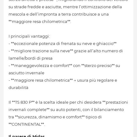
su strade fredde e asciutte, mentre l’ottimizzazione della
mescola e dell’impronta a terra contribuisce a una
**maggiore resa chilometrica**.
I principali vantaggi:
- **eccezionale potenza di frenata su neve e ghiaccio**
- **migliore trazione sulla neve** grazie all’alto numero di
lamelle/bordi di presa
- **maneggevolezza e comfort** con **sterzo preciso** su
asciutto invernale
- **maggiore resa chilometrica** → usura più regolare e
durabilità
Il **TS 830 P** è la scelta ideale per chi desidera **prestazioni
invernali complete** su auto potenti, con il bilanciamento
tra **sicurezza, dinamismo e comfort** tipico di
**CONTINENTAL**.
Il parere di Midas