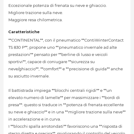
Eccezionale potenza di frenata su neve e ghiaccio.
Migliore trazione sulla neve.
Maggiore resa chilometrica.
Caratteristiche
**CONTINENTAL**, con il pneumatico **ContiWinterContact
TS 830 P**, propone uno **pneumatico invernale ad alte
prestazioni** pensato per **berline di lusso e veicoli
sportivi**, capace di coniugare **sicurezza su
neve/ghiaccio**, **comfort** e **precisione di guida** anche
su asciutto invernale.
Il battistrada impiega **blocchi centrali rigidi** e **un
elevato numero di lamelle** per massimizzare i **bordi di
presa**: questo si traduce in **potenza di frenata eccellente
su neve e ghiaccio** e in una **migliore trazione sulla neve**
in accelerazione e in curva.
I **blocchi spalla arrotondati** favoriscono una **risposta di
sterzo diretta e precisa**, migliorando il controllo del veicolo