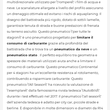
multidirezionale utilizzato per \"rompere\" i film di acqua e
neve. Le scanalature allargate a livello del profilo assicurano
un drenaggio ottimale ed evitano i rischi di aquaplaning. Il
disegno del battistrada più rigido, dotato di sottili lamelle,
garantisce tenuta di strada e buone prestazioni di frenata
su terreno asciutto. Questo pneumatico \"per tutte le
stagioni\" è uno pneumatico progettato per
limitare il
consumo di carburante
grazie alla profondità del
battistrada che si trova tra un
pneumatico da neve
e un
pneumatico stato
. Il perfetto equilibrio tra geometria e
spessore dei materiali utilizzati aiuta anche a limitare il
consumo di carburante. Questo pneumatico Continental
per 4 stagioni ha un'eccellente resistenza al rotolamento,
contribuendo a risparmiare carburante. Questo
pneumatico \"All Season\" ha ricevuto la valutazione di
\"esemplare\" dalla famosissima rivista tedesca \"AutoBild\"
durante i test effettuati nel 2017. Il pneumatico \"all season\"
dell'azienda tedesca è adatto per city car, piccole strade e
berline. È disponibile in molte dimensioni e diametri da R14