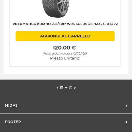
PNEUMATICO KUMHO 205/5017 W93 SOLUS 4S HA32 C-B-B-72
P
AGGIUNGI AL CARRELLO
 120.00 € 
Prezzo esclusa ecotassa.
CLICCA QUI
Prezzo unitario:
›
MIDAS
Trova un centro Midas
›
FOOTER
Blog dell'automobilista
Lavora con noi