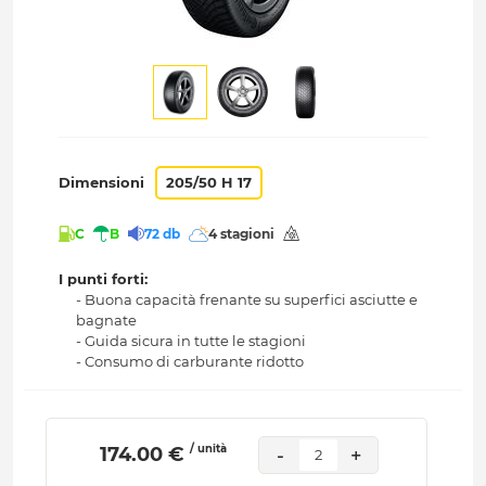
Dimensioni
205/50 H 17
C
B
72 db
4 stagioni
I punti forti:
- Buona capacità frenante su superfici asciutte e
bagnate
- Guida sicura in tutte le stagioni
- Consumo di carburante ridotto
/ unità
 174.00 € 
-
+
2