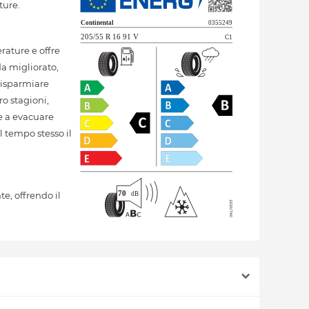
ture.
ature e offre
da migliorato,
 risparmiare
o stagioni,
re a evacuare
 tempo stesso il
, offrendo il