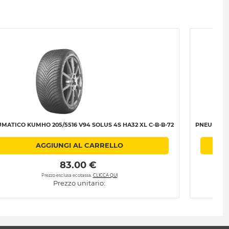
MATICO KUMHO 205/5516 V94 SOLUS 4S HA32 XL C-B-B-72
PNEUMATIC
AGGIUNGI AL CARRELLO
 83.00 € 
Prezzo esclusa ecotassa.
CLICCA QUI
Prezzo unitario: