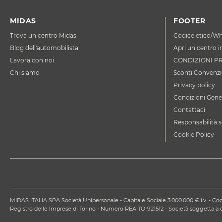
MIDAS
FOOTER
Trova un centro Midas
Codice etico/Wh
Blog dell'automobilista
Apri un centro i
Lavora con noi
CONDIZIONI P
Chi siamo
Sconti Convenzi
Privacy policy
Condizioni Gener
Contattaci
Responsabilità s
Cookie Policy
MIDAS ITALIA SPA Società Unipersonale - Capitale Sociale 3.000.000 € i.v. - Codi
Registro delle Imprese di Torino - Numero REA TO-921512 - Società soggetta 