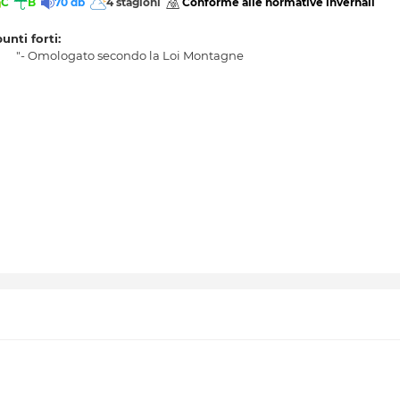
C
B
70 db
4 stagioni
 Conforme alle normative invernali 
punti forti:
"- Omologato secondo la Loi Montagne