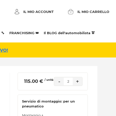
IL MIO ACCOUNT
IL MIO CARRELLO
 🔧
FRANCHISING 👑
Il BLOG dell'automobilista 🚖
IVO!
/ unità
-
+
 115.00 € 
2
Servizio di montaggio: per un
pneumatico
Montaggio +