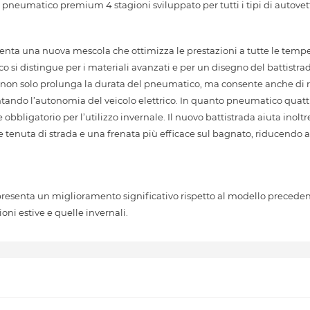
eumatico premium 4 stagioni sviluppato per tutti i tipi di autovet
ta una nuova mescola che ottimizza le prestazioni a tutte le temper
si distingue per i materiali avanzati e per un disegno del battistra
uesto non solo prolunga la durata del pneumatico, ma consente anche di
ando l’autonomia del veicolo elettrico. In quanto pneumatico quattr
 obbligatorio per l’utilizzo invernale. Il nuovo battistrada aiuta inolt
tenuta di strada e una frenata più efficace sul bagnato, riducendo al
senta un miglioramento significativo rispetto al modello precedente
ioni estive e quelle invernali.