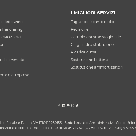
I MIGLIORI SERVIZI
istleblowing
Tagliando e cambio olio
n franchising
Revisione
ROMOZIONI
Cambio gomme stagionale
oni
Cinghia di distribuzione
Ricarica clima
ali di Vendita
Sostituzione batteria
Sostituzione ammortizzatori
ociale d'impresa
ce fiscale e Partita IVA IT10919280155 - Sede Legale e Amministrativa: Corso Unione S
a direzione e coordinamento da parte di MOBIVIA SA (2A Boulevard Van Gogh 59650,