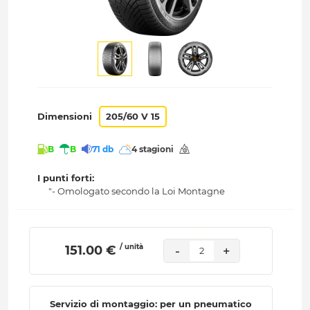
Dimensioni
205/60 V 15
B
B
71 db
4 stagioni
I punti forti:
"- Omologato secondo la Loi Montagne
/ unità
 151.00 € 
-
+
2
Servizio di montaggio: per un pneumatico