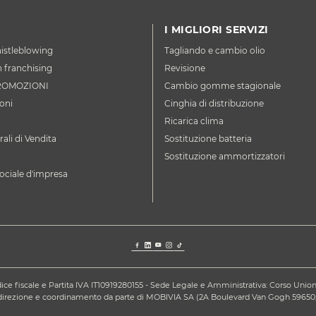
I MIGLIORI SERVIZI
istleblowing
Tagliando e cambio olio
n franchising
Revisione
ROMOZIONI
Cambio gomme stagionale
oni
Cinghia di distribuzione
Ricarica clima
ali di Vendita
Sostituzione batteria
Sostituzione ammortizzatori
ociale d'impresa
ce fiscale e Partita IVA IT10919280155 - Sede Legale e Amministrativa: Corso Unione S
a direzione e coordinamento da parte di MOBIVIA SA (2A Boulevard Van Gogh 59650,