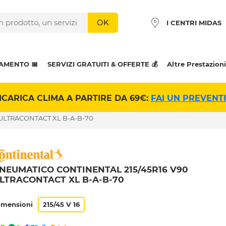
OK
I CENTRI MIDAS
AMENTO 📅
SERVIZI GRATUITI & OFFERTE 💰
Altre Prestazioni
ICARICA CLIMA A PARTIRE DA 69€:
FAI UN PREVENT
 ULTRACONTACT XL B-A-B-70
NEUMATICO CONTINENTAL 215/45R16 V90
LTRACONTACT XL B-A-B-70
imensioni
215/45 V 16