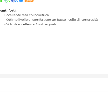
B
A
70 db
Estate
punti forti:
Eccellente resa chilometrica
- Ottimo livello di comfort con un basso livello di rumorosità
- Voto di eccellenza A sul bagnato