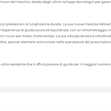
ium del marchio, dotato degli ultimi sviluppi tecnologici per garant
con prestazioni di lunghissima durata. La sua nuova mescola YellowCh
’esperienza di guida sicura ed equilibrata, con un chilometraggio m
tici nuovi per molto, molto tempo. La sua robusta struttura UltraShie
noltre, speciali elementi antirumore nelle scanalature del pneumatic
tra resistente che ti offrirà piacere di guida per il maggior numero 