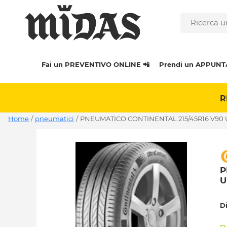
Fai un PREVENTIVO ONLINE 📲
Prendi un APPUNT
R
Home
/
pneumatici
/
PNEUMATICO CONTINENTAL 215/45R16 V90
P
U
D