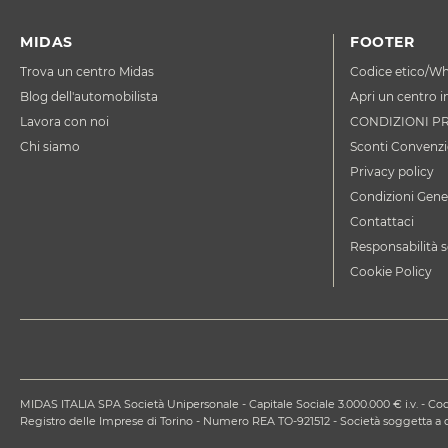
MIDAS
FOOTER
Trova un centro Midas
Codice etico/Wh
Blog dell'automobilista
Apri un centro i
Lavora con noi
CONDIZIONI P
Chi siamo
Sconti Convenzi
Privacy policy
Condizioni Gener
Contattaci
Responsabilità s
Cookie Policy
MIDAS ITALIA SPA Società Unipersonale - Capitale Sociale 3.000.000 € i.v. - Codi
Registro delle Imprese di Torino - Numero REA TO-921512 - Società soggetta 