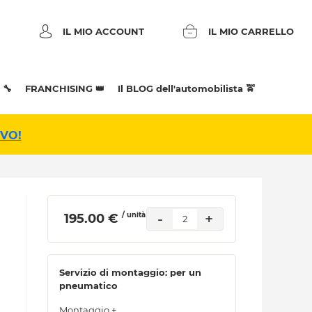
IL MIO ACCOUNT
IL MIO CARRELLO
 🔧
FRANCHISING 👑
Il BLOG dell'automobilista 🚖
IVO!
/ unità
-
+
 195.00 € 
2
Servizio di montaggio: per un
pneumatico
Montaggio +