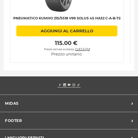
PNEUMATICO KUMHO 215/5518 V99 SOLUS 4S HA32 C-A-B-72
PN
AGGIUNGI AL CARRELLO
 115.00 € 
Prezzo esclusa ecotassa.
CLICCA QUI
Prezzo unitario:
›
MIDAS
Trova un centro Midas
›
FOOTER
Blog dell'automobilista
Lavora con noi
Codice etico/Whistleblowing
›
I MIGLIORI SERVIZI
Chi siamo