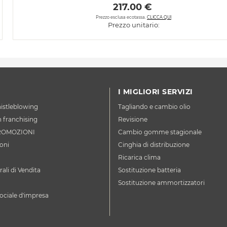
 217.00 € 
Prezzo esclusa ecotassa.
CLICCA QUI
Prezzo unitario:
I MIGLIORI SERVIZI
istleblowing
Tagliando e cambio olio
n franchising
Revisione
ROMOZIONI
Cambio gomme stagionale
oni
Cinghia di distribuzione
Ricarica clima
ali di Vendita
Sostituzione batteria
Sostituzione ammortizzatori
ociale d'impresa