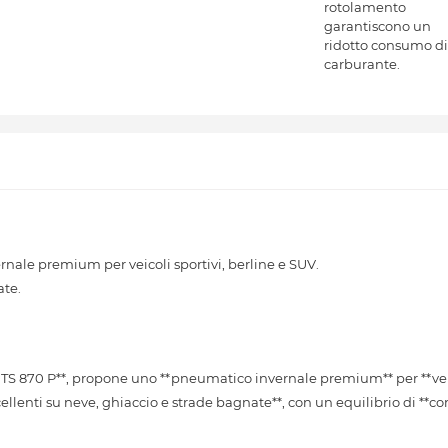
rotolamento
garantiscono un
ridotto consumo di
carburante.
nale premium per veicoli sportivi, berline e SUV.
ate.
S 870 P**, propone uno **pneumatico invernale premium** per **veico
cellenti su neve, ghiaccio e strade bagnate**, con un equilibrio di **co