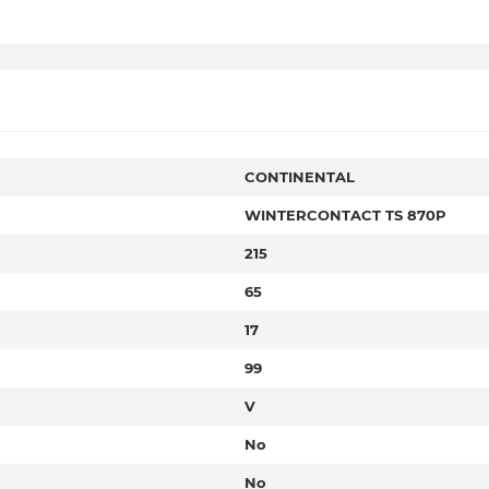
CONTINENTAL
WINTERCONTACT TS 870P
215
65
17
99
V
No
No