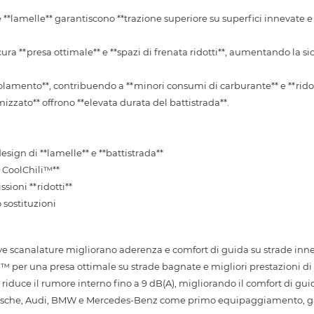
e **lamelle** garantiscono **trazione superiore su superfici innevate e
cura **presa ottimale** e **spazi di frenata ridotti**, aumentando la si
rotolamento**, contribuendo a **minori consumi di carburante** e **rido
mizzato** offrono **elevata durata del battistrada**.
esign di **lamelle** e **battistrada**
 CoolChili™**
sioni **ridotti**
 sostituzioni
ove scanalature migliorano aderenza e comfort di guida su strade inn
™ per una presa ottimale su strade bagnate e migliori prestazioni di 
iduce il rumore interno fino a 9 dB(A), migliorando il comfort di gui
orsche, Audi, BMW e Mercedes-Benz come primo equipaggiamento, 