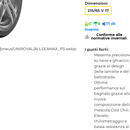
Dimensioni
215/65 V 17
C
B
71 db
Inverno
 Conforme alle 
normative invernali 
I punti forti:
Massima precision
su neve e ghiaccio
grazie al design
delle lamelle e del
battistrada.
Ottime
performance sul
bagnato grazie all
nuova
composizione dell
mescola Cool Chili.
Elevato
chilometraggio e
bassa resistenza al