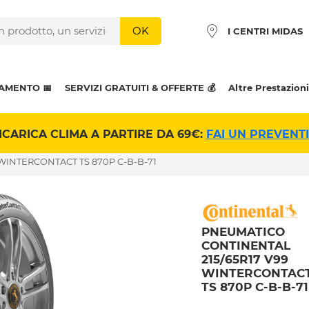
OK
I CENTRI MIDAS
AMENTO 📅
SERVIZI GRATUITI & OFFERTE 💰
Altre Prestazioni
ICARICA CLIMA A PARTIRE DA 69€:
FAI UN PREVENT
WINTERCONTACT TS 870P C-B-B-71
PNEUMATICO
CONTINENTAL
215/65R17 V99
WINTERCONTAC
TS 870P C-B-B-71