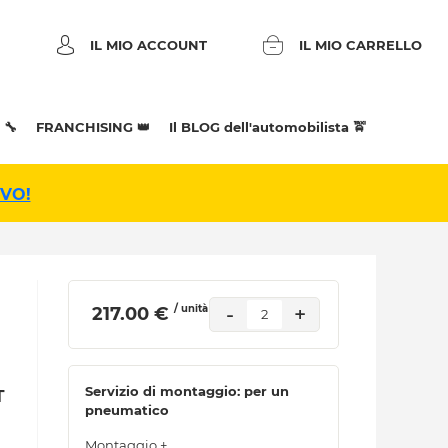
IL MIO ACCOUNT
IL MIO CARRELLO
 🔧
FRANCHISING 👑
Il BLOG dell'automobilista 🚖
IVO!
/ unità
-
+
 217.00 € 
2
Servizio di montaggio: per un
T
pneumatico
Montaggio +