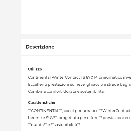
Descrizione
Utilizzo
Continental WinterContact TS 870 P: pneumatico inver
Eccellenti prestazioni su neve, ghiaccio e strade bagn
Combina comfort, durata e sostenibilità.
Caratteristiche
**CONTINENTAL**, con il pneumatico **WinterContact T
berline e SUV**, progettato per offrire **prestazioni ec
**durata** e **sostenibilità**.