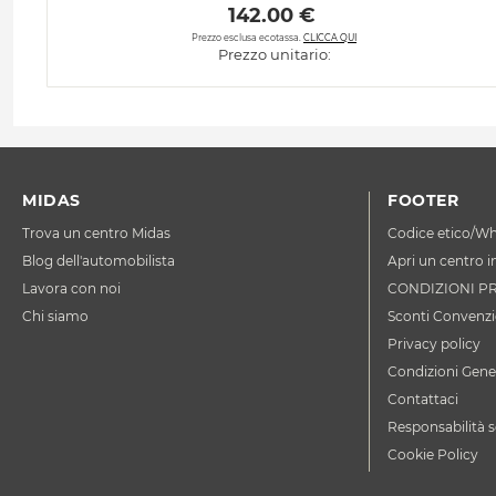
 142.00 € 
Prezzo esclusa ecotassa.
CLICCA QUI
Prezzo unitario:
MIDAS
FOOTER
Trova un centro Midas
Codice etico/Wh
Blog dell'automobilista
Apri un centro i
Lavora con noi
CONDIZIONI P
Chi siamo
Sconti Convenzi
Privacy policy
Condizioni Gener
Contattaci
Responsabilità s
Cookie Policy