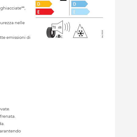
 ghiacciate**,
curezza nelle
tte emissioni di
evate.
frenata.
da.
garantendo