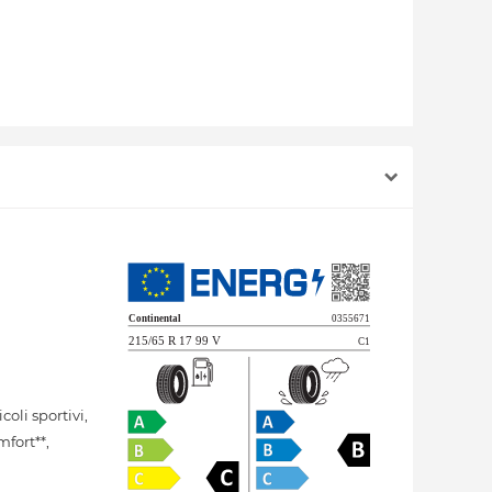
li sportivi,
mfort**,