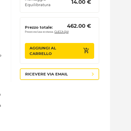
 14.00 € 
Equilibratura
 462.00 € 
Prezzo totale:
Prezzo esclusa ecotassa.
CLICCA QUI
AGGIUNGI AL
CARRELLO
e
RICEVERE VIA EMAIL
a
a