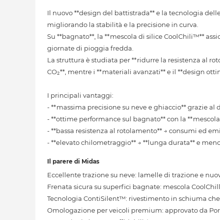
Il nuovo **design del battistrada** e la tecnologia dell
migliorando la stabilità e la precisione in curva.
Su **bagnato**, la **mescola di silice CoolChili™** assi
giornate di pioggia fredda.
La struttura è studiata per **ridurre la resistenza al 
CO₂**, mentre i **materiali avanzati** e il **design otti
I principali vantaggi:
- **massima precisione su neve e ghiaccio** grazie al d
- **ottime performance sul bagnato** con la **mescola
- **bassa resistenza al rotolamento** → consumi ed emis
- **elevato chilometraggio** → **lunga durata** e meno
Il parere di Midas
Eccellente trazione su neve: lamelle di trazione e nu
Frenata sicura su superfici bagnate: mescola CoolChill
Tecnologia ContiSilent™: rivestimento in schiuma che r
Omologazione per veicoli premium: approvato da P