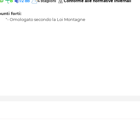
D
B
72 db
4 stagioni
 Conforme alle normative invernali 
punti forti:
"- Omologato secondo la Loi Montagne