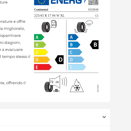
ture.
ature e offre
da migliorato,
 risparmiare
o stagioni,
re a evacuare
 tempo stesso il
, offrendo il