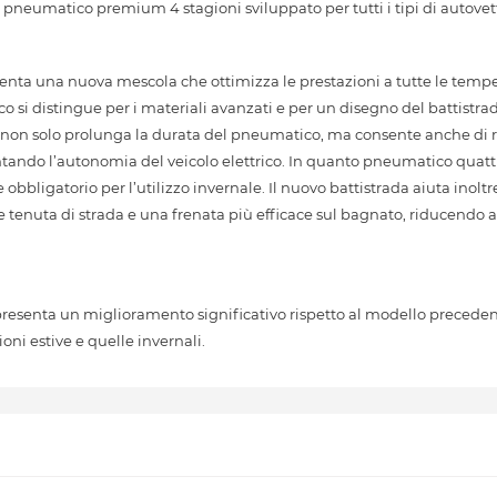
eumatico premium 4 stagioni sviluppato per tutti i tipi di autovet
ta una nuova mescola che ottimizza le prestazioni a tutte le temper
si distingue per i materiali avanzati e per un disegno del battistra
uesto non solo prolunga la durata del pneumatico, ma consente anche di
ando l’autonomia del veicolo elettrico. In quanto pneumatico quattr
 obbligatorio per l’utilizzo invernale. Il nuovo battistrada aiuta inolt
tenuta di strada e una frenata più efficace sul bagnato, riducendo al
senta un miglioramento significativo rispetto al modello precedente
ioni estive e quelle invernali.