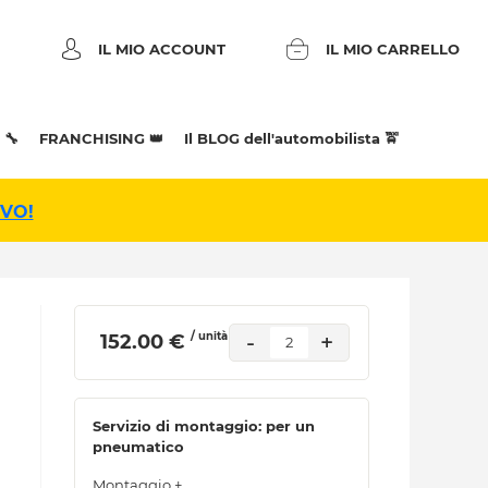
IL MIO ACCOUNT
IL MIO CARRELLO
 🔧
FRANCHISING 👑
Il BLOG dell'automobilista 🚖
IVO!
/ unità
-
+
 152.00 € 
2
Servizio di montaggio: per un
pneumatico
Montaggio +