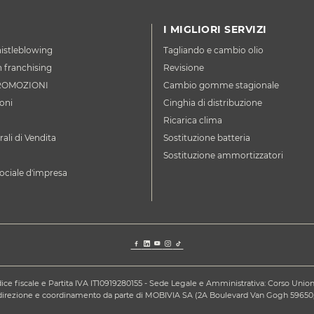
I MIGLIORI SERVIZI
istleblowing
Tagliando e cambio olio
n franchising
Revisione
ROMOZIONI
Cambio gomme stagionale
oni
Cinghia di distribuzione
Ricarica clima
ali di Vendita
Sostituzione batteria
Sostituzione ammortizzatori
ociale d'impresa
ce fiscale e Partita IVA IT10919280155 - Sede Legale e Amministrativa: Corso Unione S
a direzione e coordinamento da parte di MOBIVIA SA (2A Boulevard Van Gogh 59650,