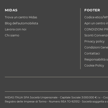
MIDAS
FOOTER
Trova un centro Midas
Codice etico/Wh
Blog dell'automobilista
Apri un centro i
Lavora con noi
CONDIZIONI P
Chi siamo
Sconti Convenzi
Privacy policy
Condizioni Gener
Contattaci
Responsabilità s
Cookie Policy
MIDAS ITALIA SPA Società Unipersonale - Capitale Sociale 3.000.000 € i.v. - Codi
Registro delle Imprese di Torino - Numero REA TO-921512 - Società soggetta 