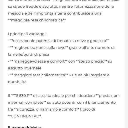
su strade fredde e asciutte, mentre l’ottimizzazione della
mescola e dell’impronta a terra contribuisce a una
**maggiore resa chilometrica**.
I principali vantaggi:
- **eccezionale potenza di frenata su neve e ghiaccio**
- **migliore trazione sulla neve** grazie all’alto numero di
lamelle/bordi di presa
- **maneggevolezza e comfort** con **sterzo preciso** su
asciutto invernale
- **maggiore resa chilometrica** → usura più regolare e
durabilità
Il **TS 830 P** è la scelta ideale per chi desidera **prestazioni
invernali complete** su auto potenti, con il bilanciamento
tra **sicurezza, dinamismo e comfort** tipico di
**CONTINENTAL**.
Il parere di Midas