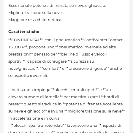
Eccezionale potenza di frenata su neve e ghiaccio.
Migliore trazione sulla neve.
Maggiore resa chilometrica.
Caratteristiche
**CONTINENTAL**, con il pneumatico **ContiWinterContact
TS 830 P**, propone uno **pneumatico invernale ad alte
prestazioni** pensato per **berline di lusso e veicoli
sportivi**, capace di coniugare **sicurezza su
neve/ghiaccio**, **comfort** e **precisione di guida** anche
su asciutto invernale.
Il battistrada impiega **blocchi centrali rigidi** e **un
elevato numero di lamelle** per massimizzare i **bordi di
presa**: questo si traduce in **potenza di frenata eccellente
su neve e ghiaccio** e in una **migliore trazione sulla neve**
in accelerazione e in curva.
I **blocchi spalla arrotondati** favoriscono una **risposta di
sterzo diretta e precisa**, migliorando il controllo del veicolo