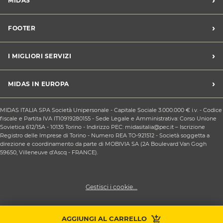
›
MIDAS
Trova un centro Midas
›
FOOTER
Blog dell'automobilista
Lavora con noi
Codice etico/Whistleblowing
›
I MIGLIORI SERVIZI
Chi siamo
Apri un centro in franchising
CONDIZIONI PROMOZIONI
Tagliando e cambio olio
›
MIDAS IN EUROPA
Sconti Convenzioni
Revisione
Privacy policy
Cambio gomme stagionale
Midas Francia
Condizioni Generali di Vendita
MIDAS ITALIA SPA Società Unipersonale - Capitale Sociale 3.000.000 € i.v. - Codice
Cinghia di distribuzione
Midas Spagna
fiscale e Partita IVA IT10919280155 - Sede Legale e Amministrativa: Corso Unione
Contattaci
Ricarica clima
Sovietica 612/15A - 10135 Torino - Indirizzo PEC: midasitalia@pec.it – Iscrizione
Midas Belgio
Responsabilità sociale d'impresa
Registro delle Imprese di Torino - Numero REA TO-921512 - Società soggetta a
Sostituzione batteria
Midas Portogallo
direzione e coordinamento da parte di MOBIVIA SA (2A Boulevard Van Gogh
Cookie Policy
Sostituzione ammortizzatori
59650, Villeneuve d'Ascq - FRANCE).
Gestisci i cookie...
Prendi
AGGIUNGI AL CARRELLO
Contattaci