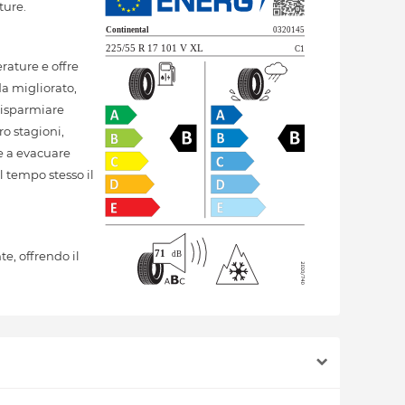
ture.
ature e offre
da migliorato,
 risparmiare
o stagioni,
re a evacuare
 tempo stesso il
, offrendo il