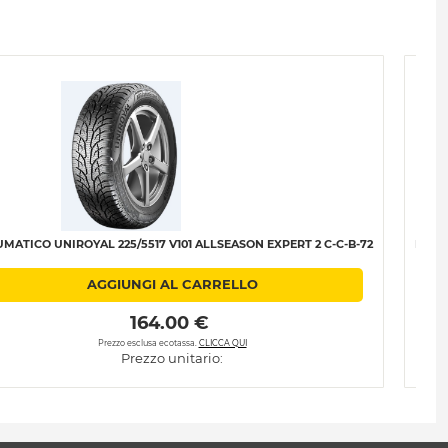
MATICO UNIROYAL 225/5517 V101 ALLSEASON EXPERT 2 C-C-B-72
PNEU
AGGIUNGI AL CARRELLO
 164.00 € 
Prezzo esclusa ecotassa.
CLICCA QUI
Prezzo unitario: