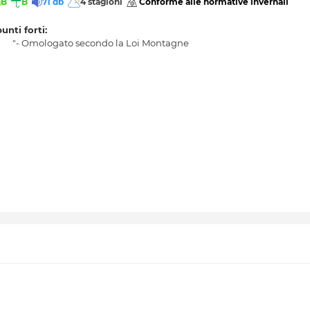
B
B
71 db
4 stagioni
 Conforme alle normative invernali 
punti forti:
"- Omologato secondo la Loi Montagne