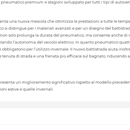
eumatico premium 4 stagioni sviluppato per tutti i tipi di autovet
ta una nuova mescola che ottimizza le prestazioni a tutte le temper
si distingue per i materiali avanzati e per un disegno del battistra
uesto non solo prolunga la durata del pneumatico, ma consente anche di
ando l’autonomia del veicolo elettrico. In quanto pneumatico quattr
 obbligatorio per l’utilizzo invernale. Il nuovo battistrada aiuta inolt
tenuta di strada e una frenata più efficace sul bagnato, riducendo al
senta un miglioramento significativo rispetto al modello precedente
ioni estive e quelle invernali.