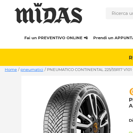
Fai un PREVENTIVO ONLINE 📲
Prendi un APPUNT
R
Home
/
pneumatici
/
PNEUMATICO CONTINENTAL 225/55R17 V101
P
A
D