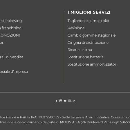
I MIGLIORI SERVIZI
istleblowing
Tagliando e cambio olio
n franchising
Revisione
ROMOZIONI
Cambio gomme stagionale
oni
Cinghia di distribuzione
Ricarica clima
ali di Vendita
Sostituzione batteria
Sostituzione ammortizzatori
ociale d'impresa
ce fiscale e Partita IVA IT10919280155 - Sede Legale e Amministrativa: Corso Unione S
a direzione e coordinamento da parte di MOBIVIA SA (2A Boulevard Van Gogh 59650,