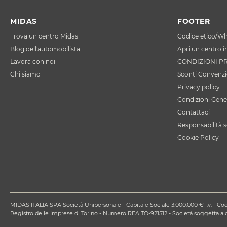
MIDAS
FOOTER
Trova un centro Midas
Codice etico/Wh
Blog dell'automobilista
Apri un centro i
Lavora con noi
CONDIZIONI P
Chi siamo
Sconti Convenzi
Privacy policy
Condizioni Gener
Contattaci
Responsabilità s
Cookie Policy
MIDAS ITALIA SPA Società Unipersonale - Capitale Sociale 3.000.000 € i.v. - Codi
Registro delle Imprese di Torino - Numero REA TO-921512 - Società soggetta 