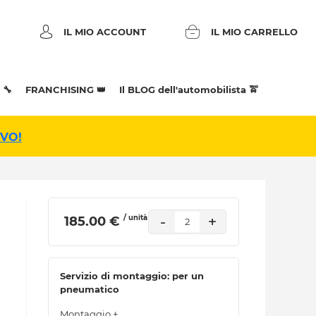
IL MIO ACCOUNT
IL MIO CARRELLO
 🔧
FRANCHISING 👑
Il BLOG dell'automobilista 🚖
IVO!
/ unità
-
+
 185.00 € 
2
Servizio di montaggio: per un
pneumatico
Montaggio +