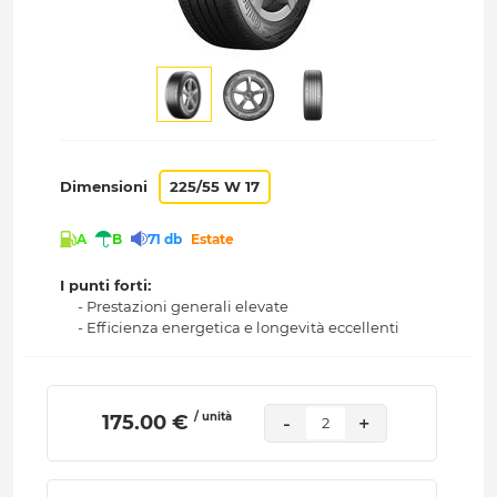
Dimensioni
225/55 W 17
A
B
71 db
Estate
I punti forti:
- Prestazioni generali elevate
- Efficienza energetica e longevità eccellenti
/ unità
 175.00 € 
-
+
2