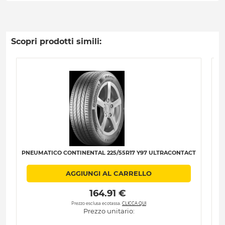
Scopri prodotti simili:
PNEUMATICO CONTINENTAL 225/55R17 Y97 ULTRACONTACT
PN
AGGIUNGI AL CARRELLO
 164.91 € 
Prezzo esclusa ecotassa.
CLICCA QUI
Prezzo unitario: