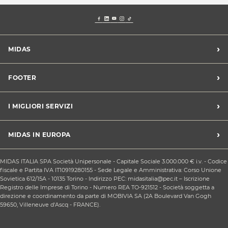
›
MIDAS
Trova un centro Midas
›
FOOTER
Blog dell'automobilista
Lavora con noi
Codice etico/Whistleblowing
›
I MIGLIORI SERVIZI
Chi siamo
Apri un centro in franchising
CONDIZIONI PROMOZIONI
Tagliando e cambio olio
›
MIDAS IN EUROPA
Sconti Convenzioni
Revisione
Privacy policy
Cambio gomme stagionale
Midas Francia
Condizioni Generali di Vendita
MIDAS ITALIA SPA Società Unipersonale - Capitale Sociale 3.000.000 € i.v. - Codice
Cinghia di distribuzione
Midas Spagna
fiscale e Partita IVA IT10919280155 - Sede Legale e Amministrativa: Corso Unione
Contattaci
Ricarica clima
Sovietica 612/15A - 10135 Torino - Indirizzo PEC: midasitalia@pec.it – Iscrizione
Midas Belgio
Responsabilità sociale d'impresa
Registro delle Imprese di Torino - Numero REA TO-921512 - Società soggetta a
Sostituzione batteria
Midas Portogallo
direzione e coordinamento da parte di MOBIVIA SA (2A Boulevard Van Gogh
Cookie Policy
Sostituzione ammortizzatori
59650, Villeneuve d'Ascq - FRANCE).