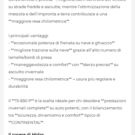
su strade fredde e asciutte, mentre l’ottimizzazione della
mescola e dell’impronta a terra contribuisce a una
**maggiore resa chilometrica**.
I principali vantaggi:
- **eccezionale potenza di frenata su neve e ghiaccio**
- **migliore trazione sulla neve** grazie all’alto numero di
lamelle/bordi di presa
- **maneggevolezza e comfort** con **sterzo preciso** su
asciutto invernale
- **maggiore resa chilometrica** → usura più regolare e
durabilità
Il **TS 830 P** è la scelta ideale per chi desidera **prestazioni
invernali complete** su auto potenti, con il bilanciamento
tra **sicurezza, dinamismo e comfort** tipico di
**CONTINENTAL**.
Il parere di Midas