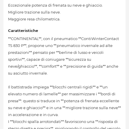
Eccezionale potenza di frenata su neve e ghiaccio.
Migliore trazione sulla neve.
Maggiore resa chilometrica.
Caratteristiche
**CONTINENTAL**, con il pneumatico **ContiWinterContact
TS 830 P**, propone uno **pneumatico invernale ad alte
prestazioni** pensato per **berline di lusso e veicoli
sportivi**, capace di coniugare **sicurezza su
neve/ghiaccio**, **comfort** e **precisione di guida** anche
su asciutto invernale.
Il battistrada impiega **blocchi centrali rigidi** e **un
elevato numero di lamelle** per massimizzare i **bordi di
presa**: questo si traduce in **potenza di frenata eccellente
su neve e ghiaccio** e in una **migliore trazione sulla neve**
in accelerazione e in curva.
I **blocchi spalla arrotondati** favoriscono una **risposta di
sterzo diretta e precisa**, migliorando il controllo del veicolo