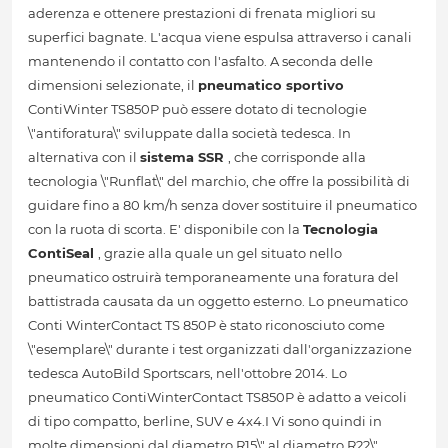
aderenza e ottenere prestazioni di frenata migliori su
superfici bagnate. L'acqua viene espulsa attraverso i canali
mantenendo il contatto con l'asfalto. A seconda delle
dimensioni selezionate, il
pneumatico sportivo
ContiWinter TS850P può essere dotato di tecnologie
\"antiforatura\" sviluppate dalla società tedesca. In
alternativa con il
sistema SSR
, che corrisponde alla
tecnologia \"Runflat\" del marchio, che offre la possibilità di
guidare fino a 80 km/h senza dover sostituire il pneumatico
con la ruota di scorta. E' disponibile con la
Tecnologia
ContiSeal
, grazie alla quale un gel situato nello
pneumatico ostruirà temporaneamente una foratura del
battistrada causata da un oggetto esterno. Lo pneumatico
Conti WinterContact TS 850P è stato riconosciuto come
\"esemplare\" durante i test organizzati dall'organizzazione
tedesca AutoBild Sportscars, nell'ottobre 2014. Lo
pneumatico ContiWinterContact TS850P è adatto a veicoli
di tipo compatto, berline, SUV e 4x4.I Vi sono quindi in
molte dimensioni dal diametro R15\" al diametro R22\".