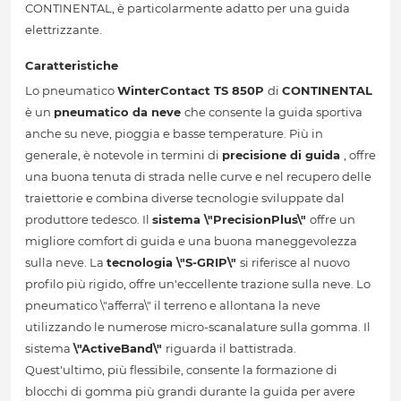
CONTINENTAL, è particolarmente adatto per una guida
elettrizzante.
Caratteristiche
Lo pneumatico
WinterContact TS 850P
di
CONTINENTAL
è un
pneumatico da neve
che consente la guida sportiva
anche su neve, pioggia e basse temperature. Più in
generale, è notevole in termini di
precisione di guida
, offre
una buona tenuta di strada nelle curve e nel recupero delle
traiettorie e combina diverse tecnologie sviluppate dal
produttore tedesco. Il
sistema \"PrecisionPlus\"
offre un
migliore comfort di guida e una buona maneggevolezza
sulla neve. La
tecnologia \"S-GRIP\"
si riferisce al nuovo
profilo più rigido, offre un'eccellente trazione sulla neve. Lo
pneumatico \"afferra\" il terreno e allontana la neve
utilizzando le numerose micro-scanalature sulla gomma. Il
sistema
\"ActiveBand\"
riguarda il battistrada.
Quest'ultimo, più flessibile, consente la formazione di
blocchi di gomma più grandi durante la guida per avere