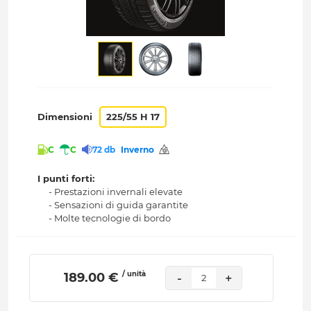
Dimensioni
225/55 H 17
C
C
72 db
Inverno
I punti forti:
- Prestazioni invernali elevate
- Sensazioni di guida garantite
- Molte tecnologie di bordo
/ unità
 189.00 € 
-
+
2