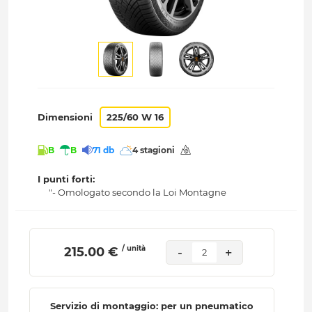
Dimensioni
225/60 W 16
B
B
71 db
4 stagioni
I punti forti:
"- Omologato secondo la Loi Montagne
/ unità
 215.00 € 
-
+
2
Servizio di montaggio: per un pneumatico