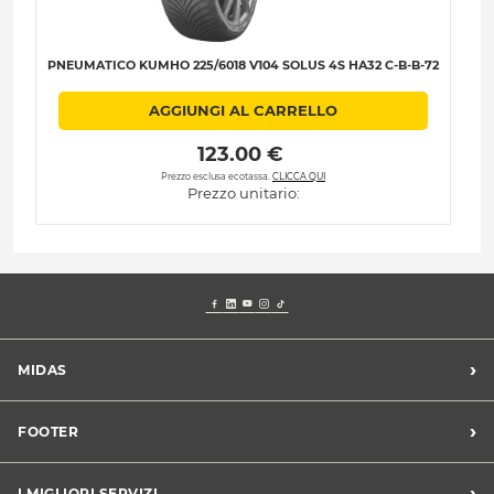
PNEUMATICO KUMHO 225/6018 V104 SOLUS 4S HA32 C-B-B-72
P
AGGIUNGI AL CARRELLO
 123.00 € 
Prezzo esclusa ecotassa.
CLICCA QUI
Prezzo unitario:
›
MIDAS
Trova un centro Midas
›
FOOTER
Blog dell'automobilista
Lavora con noi
Codice etico/Whistleblowing
›
I MIGLIORI SERVIZI
Chi siamo