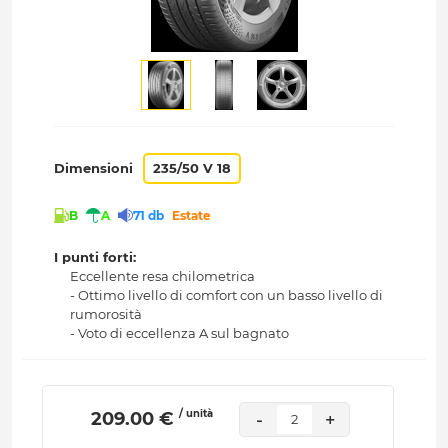
Dimensioni
235/50 V 18
B
A
71 db
Estate
I punti forti:
Eccellente resa chilometrica
- Ottimo livello di comfort con un basso livello di
rumorosità
- Voto di eccellenza A sul bagnato
/ unità
 209.00 € 
-
+
2