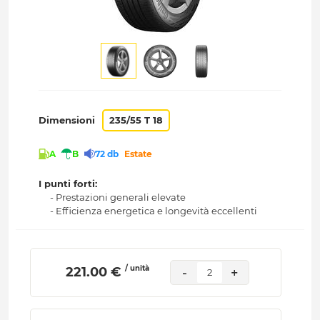
Dimensioni
235/55 T 18
A
B
72 db
Estate
I punti forti:
- Prestazioni generali elevate
- Efficienza energetica e longevità eccellenti
/ unità
 221.00 € 
-
+
2