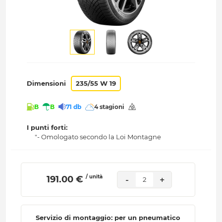
Dimensioni
235/55 W 19
B
B
71 db
4 stagioni
I punti forti:
"- Omologato secondo la Loi Montagne
/ unità
 191.00 € 
-
+
2
Servizio di montaggio: per un pneumatico