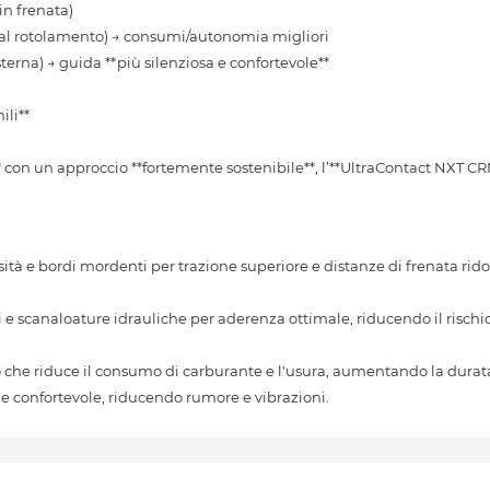
 in frenata)
nza al rotolamento) → consumi/autonomia migliori
terna) → guida **più silenziosa e confortevole**
ili**
i** con un approccio **fortemente sostenibile**, l’**UltraContact NXT CRM
ità e bordi mordenti per trazione superiore e distanze di frenata rido
 scanaloature idrauliche per aderenza ottimale, riducendo il rischio
o che riduce il consumo di carburante e l'usura, aumentando la durat
 e confortevole, riducendo rumore e vibrazioni.