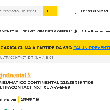
OK
I CENTRI MIDAS
AMENTO 📅
SERVIZI GRATUITI & OFFERTE 💰
Altre Prestazioni
ICARICA CLIMA A PARTIRE DA 69€:
FAI UN PREVENT
 ULTRACONTACT NXT XL A-A-B-69
NEUMATICO CONTINENTAL 235/55R19 T105
LTRACONTACT NXT XL A-A-B-69
imensioni
235/55 T 19