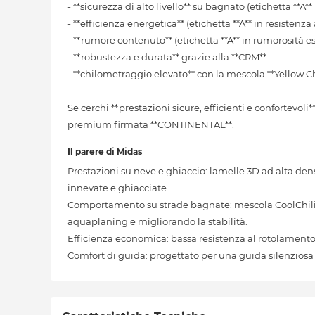
- **sicurezza di alto livello** su bagnato (etichetta **A**
- **efficienza energetica** (etichetta **A** in resiste
- **rumore contenuto** (etichetta **A** in rumorosità es
- **robustezza e durata** grazie alla **CRM**
- **chilometraggio elevato** con la mescola **Yellow Ch
Se cerchi **prestazioni sicure, efficienti e confortevol
premium firmata **CONTINENTAL**.
Il parere di Midas
Prestazioni su neve e ghiaccio: lamelle 3D ad alta dens
innevate e ghiacciate.
Comportamento su strade bagnate: mescola CoolChili e
aquaplaning e migliorando la stabilità.
Efficienza economica: bassa resistenza al rotolament
Comfort di guida: progettato per una guida silenziosa