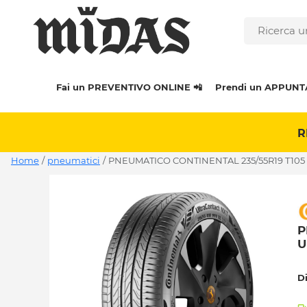
Fai un PREVENTIVO ONLINE 📲
Prendi un APPUNT
R
Home
/
pneumatici
/
PNEUMATICO CONTINENTAL 235/55R19 T105
P
U
D