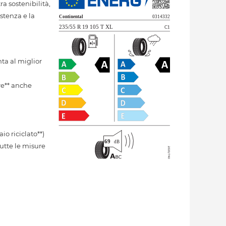
a sostenibilità,
stenza e la
ta al miglior
re** anche
aio riciclato**)
tutte le misure