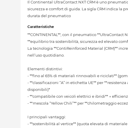
Il Continental UltraContact NXT CRM è uno pneumatico e
sicurezza e comfort di guida. La sigla CRM indica la pr
durata del pneumatico
Caratteristiche
**CONTINENTAL**, con il pneumatico **UltraContact N
**equilibrio tra sostenibilità, sicurezza ed elevato comf
La tecnologia **ContiReinforced Material (CRM)** increm
nell’uso quotidiano.
Elementi distintivi:
- **fino al 65% di materiali rinnovabili e riciclati** (gomm
- **classificazioni “A” in etichetta UE** per **resistenz
disponibili)*
- **compatibile con veicoli elettrici e ibridi** → efficien
- **mescola “Yellow Chili”** per **chilometraggio ecc
I principali vantaggi:
- **sostenibilità al vertice** (quota elevata di materiale