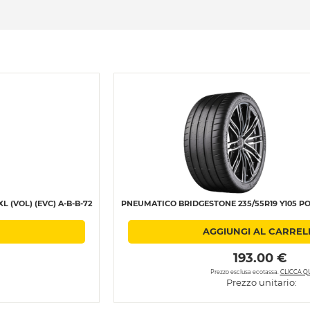
 (VOL) (EVC) A-B-B-72
PNEUMATICO BRIDGESTONE 235/55R19 Y105 PO
AGGIUNGI AL CARREL
 193.00 € 
Prezzo esclusa ecotassa.
CLICCA QU
Prezzo unitario: