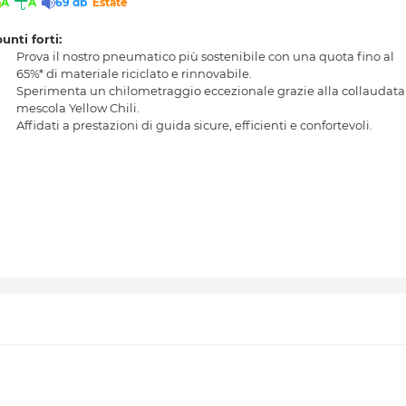
A
A
69 db
Estate
punti forti:
Prova il nostro pneumatico più sostenibile con una quota fino al
65%* di materiale riciclato e rinnovabile.
Sperimenta un chilometraggio eccezionale grazie alla collaudata
mescola Yellow Chili.
Affidati a prestazioni di guida sicure, efficienti e confortevoli.