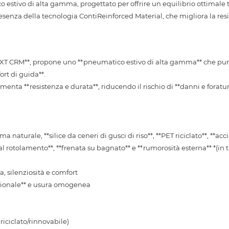
stivo di alta gamma, progettato per offrire un equilibrio ottimale tr
esenza della tecnologia ContiReinforced Material, che migliora la resi
XT CRM**, propone uno **pneumatico estivo di alta gamma** che pun
ort di guida**.
enta **resistenza e durata**, riducendo il rischio di **danni e foratu
a naturale, **silice da ceneri di gusci di riso**, **PET riciclato**, **acci
a al rotolamento**, **frenata su bagnato** e **rumorosità esterna** *(in 
za, silenziosità e comfort
ezionale** e usura omogenea
 riciclato/rinnovabile)