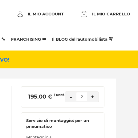
IL MIO ACCOUNT
IL MIO CARRELLO
 🔧
FRANCHISING 👑
Il BLOG dell'automobilista 🚖
IVO!
/ unità
-
+
 195.00 € 
2
Servizio di montaggio: per un
pneumatico
Montaggio +