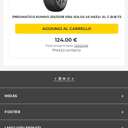
PNEUMATICO KUMHO 235/5518 V104 SOLUS 4S HA32+ XL C-B-B-72
AGGIUNGI AL CARRELLO
 124.00 € 
Prezzo esclusa ecotassa.
CLICCA QUI
Prezzo unitario:
›
MIDAS
Trova un centro Midas
›
FOOTER
Blog dell'automobilista
Lavora con noi
Codice etico/Whistleblowing
›
I MIGLIORI SERVIZI
Chi siamo