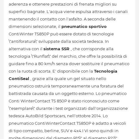
aderenza e ottenere prestazioni di frenata migliori su
superfici bagnate. L'acqua viene espulsa attraverso i canali
mantenendo il contatto con l'asfalto. A seconda delle
dimensioni selezionate, il
pneumatico sportivo
ContiWinter TS850P può essere dotato di tecnologie
\"antiforatura\" sviluppate dalla società tedesca. In
alternativa con il
sistema SSR
, che corrisponde alla
tecnologia \"Runflat\" del marchio, che offre la possibilità di
guidare fino a 80 km/h senza dover sostituire il pneumatico
con la ruota di scorta. E' disponibile con la
Tecnologia
ContiSeal
, grazie alla quale un gel situato nello
pneumatico ostruirà temporaneamente una foratura del
battistrada causata da un oggetto esterno. Lo pneumatico
Conti WinterContact TS 850P è stato riconosciuto come
\"esemplare\" durante i test organizzati dall'organizzazione
tedesca AutoBild Sportscars, nell'ottobre 2014. Lo
pneumatico ContiWinterContact TS850P è adatto a veicoli
di tipo compatto, berline, SUV e 4x4.I Vi sono quindi in
molte dimensioni dal diametro R15\" al diametro R22\".