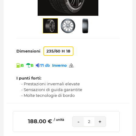
Dimensioni
235/60 H 18
B
B
71 db
Inverno
I punti forti:
- Prestazioni invernali elevate
- Sensazioni di guida garantite
- Molte tecnologie di bordo
/ unità
 188.00 € 
-
+
2