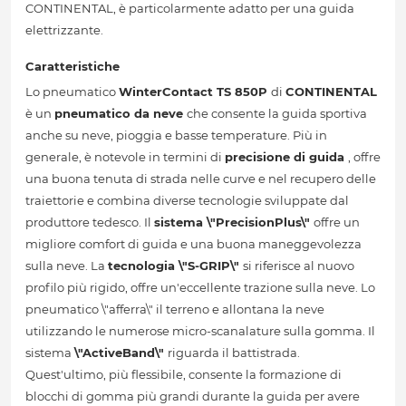
CONTINENTAL, è particolarmente adatto per una guida
elettrizzante.
Caratteristiche
Lo pneumatico
WinterContact TS 850P
di
CONTINENTAL
è un
pneumatico da neve
che consente la guida sportiva
anche su neve, pioggia e basse temperature. Più in
generale, è notevole in termini di
precisione di guida
, offre
una buona tenuta di strada nelle curve e nel recupero delle
traiettorie e combina diverse tecnologie sviluppate dal
produttore tedesco. Il
sistema \"PrecisionPlus\"
offre un
migliore comfort di guida e una buona maneggevolezza
sulla neve. La
tecnologia \"S-GRIP\"
si riferisce al nuovo
profilo più rigido, offre un'eccellente trazione sulla neve. Lo
pneumatico \"afferra\" il terreno e allontana la neve
utilizzando le numerose micro-scanalature sulla gomma. Il
sistema
\"ActiveBand\"
riguarda il battistrada.
Quest'ultimo, più flessibile, consente la formazione di
blocchi di gomma più grandi durante la guida per avere