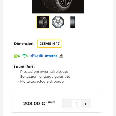
Dimensioni
235/65 H 17
C
C
72 db
Inverno
I punti forti:
- Prestazioni invernali elevate
- Sensazioni di guida garantite
- Molte tecnologie di bordo
/ unità
 208.00 € 
-
+
2