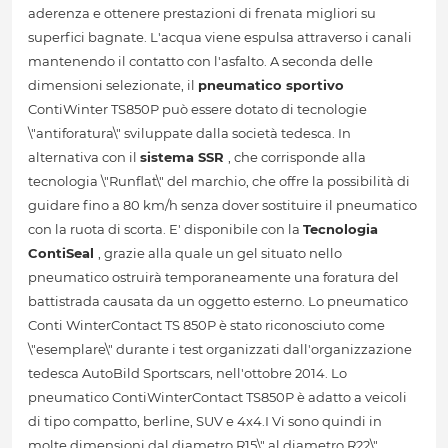
aderenza e ottenere prestazioni di frenata migliori su
superfici bagnate. L'acqua viene espulsa attraverso i canali
mantenendo il contatto con l'asfalto. A seconda delle
dimensioni selezionate, il
pneumatico sportivo
ContiWinter TS850P può essere dotato di tecnologie
\"antiforatura\" sviluppate dalla società tedesca. In
alternativa con il
sistema SSR
, che corrisponde alla
tecnologia \"Runflat\" del marchio, che offre la possibilità di
guidare fino a 80 km/h senza dover sostituire il pneumatico
con la ruota di scorta. E' disponibile con la
Tecnologia
ContiSeal
, grazie alla quale un gel situato nello
pneumatico ostruirà temporaneamente una foratura del
battistrada causata da un oggetto esterno. Lo pneumatico
Conti WinterContact TS 850P è stato riconosciuto come
\"esemplare\" durante i test organizzati dall'organizzazione
tedesca AutoBild Sportscars, nell'ottobre 2014. Lo
pneumatico ContiWinterContact TS850P è adatto a veicoli
di tipo compatto, berline, SUV e 4x4.I Vi sono quindi in
molte dimensioni dal diametro R15\" al diametro R22\".