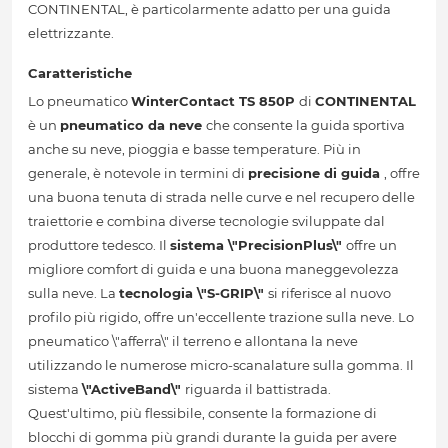
CONTINENTAL, è particolarmente adatto per una guida
elettrizzante.
Caratteristiche
Lo pneumatico
WinterContact TS 850P
di
CONTINENTAL
è un
pneumatico da neve
che consente la guida sportiva
anche su neve, pioggia e basse temperature. Più in
generale, è notevole in termini di
precisione di guida
, offre
una buona tenuta di strada nelle curve e nel recupero delle
traiettorie e combina diverse tecnologie sviluppate dal
produttore tedesco. Il
sistema \"PrecisionPlus\"
offre un
migliore comfort di guida e una buona maneggevolezza
sulla neve. La
tecnologia \"S-GRIP\"
si riferisce al nuovo
profilo più rigido, offre un'eccellente trazione sulla neve. Lo
pneumatico \"afferra\" il terreno e allontana la neve
utilizzando le numerose micro-scanalature sulla gomma. Il
sistema
\"ActiveBand\"
riguarda il battistrada.
Quest'ultimo, più flessibile, consente la formazione di
blocchi di gomma più grandi durante la guida per avere