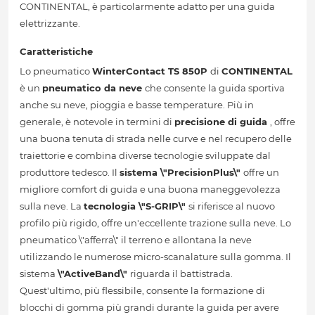
CONTINENTAL, è particolarmente adatto per una guida
elettrizzante.
Caratteristiche
Lo pneumatico
WinterContact TS 850P
di
CONTINENTAL
è un
pneumatico da neve
che consente la guida sportiva
anche su neve, pioggia e basse temperature. Più in
generale, è notevole in termini di
precisione di guida
, offre
una buona tenuta di strada nelle curve e nel recupero delle
traiettorie e combina diverse tecnologie sviluppate dal
produttore tedesco. Il
sistema \"PrecisionPlus\"
offre un
migliore comfort di guida e una buona maneggevolezza
sulla neve. La
tecnologia \"S-GRIP\"
si riferisce al nuovo
profilo più rigido, offre un'eccellente trazione sulla neve. Lo
pneumatico \"afferra\" il terreno e allontana la neve
utilizzando le numerose micro-scanalature sulla gomma. Il
sistema
\"ActiveBand\"
riguarda il battistrada.
Quest'ultimo, più flessibile, consente la formazione di
blocchi di gomma più grandi durante la guida per avere