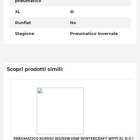
pneumatico
XL
Sì
Runflat
No
Stagione
Pneumatico Invernale
Scopri prodotti simili:
PNEUMATICO KUMHO 255/5518 H109 WINTERCRAFT WP71 XL D-C-B-7