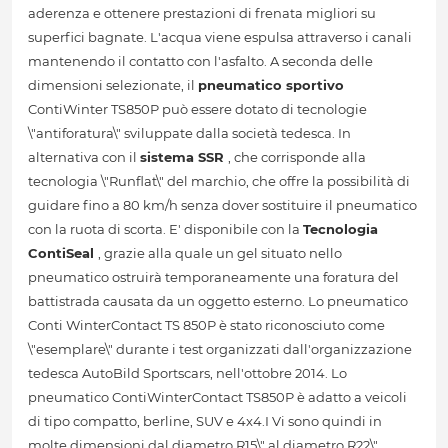
aderenza e ottenere prestazioni di frenata migliori su
superfici bagnate. L'acqua viene espulsa attraverso i canali
mantenendo il contatto con l'asfalto. A seconda delle
dimensioni selezionate, il
pneumatico sportivo
ContiWinter TS850P può essere dotato di tecnologie
\"antiforatura\" sviluppate dalla società tedesca. In
alternativa con il
sistema SSR
, che corrisponde alla
tecnologia \"Runflat\" del marchio, che offre la possibilità di
guidare fino a 80 km/h senza dover sostituire il pneumatico
con la ruota di scorta. E' disponibile con la
Tecnologia
ContiSeal
, grazie alla quale un gel situato nello
pneumatico ostruirà temporaneamente una foratura del
battistrada causata da un oggetto esterno. Lo pneumatico
Conti WinterContact TS 850P è stato riconosciuto come
\"esemplare\" durante i test organizzati dall'organizzazione
tedesca AutoBild Sportscars, nell'ottobre 2014. Lo
pneumatico ContiWinterContact TS850P è adatto a veicoli
di tipo compatto, berline, SUV e 4x4.I Vi sono quindi in
molte dimensioni dal diametro R15\" al diametro R22\".