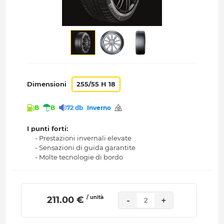
Dimensioni
255/55 H 18
B
B
72 db
Inverno
I punti forti:
- Prestazioni invernali elevate
- Sensazioni di guida garantite
- Molte tecnologie di bordo
/ unità
 211.00 € 
-
+
2