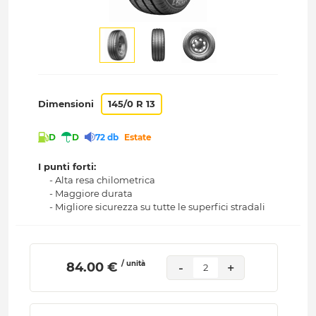
Dimensioni
145/0 R 13
D
D
72 db
Estate
I punti forti:
- Alta resa chilometrica
- Maggiore durata
- Migliore sicurezza su tutte le superfici stradali
/ unità
 84.00 € 
-
+
2