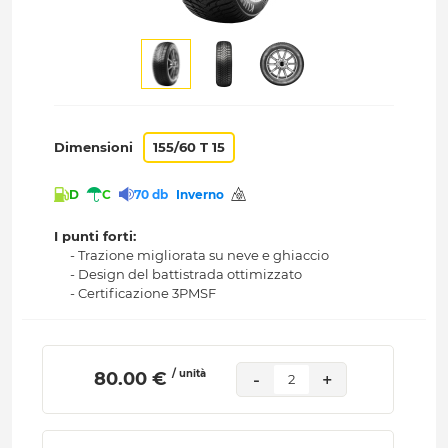
Dimensioni
155/60 T 15
D
C
70 db
Inverno
I punti forti:
- Trazione migliorata su neve e ghiaccio
- Design del battistrada ottimizzato
- Certificazione 3PMSF
/ unità
 80.00 € 
-
+
2