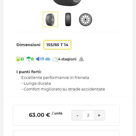
Dimensioni
155/65 T 14
D
B
71 db
4 stagioni
I punti forti:
Eccellente performance in frenata
- Lunga durata
- Comfort migliorato su strade accidentate
/ unità
 63.00 € 
-
+
2