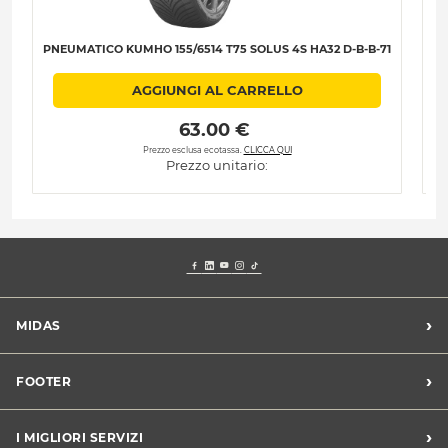
PNEUMATICO KUMHO 155/6514 T75 SOLUS 4S HA32 D-B-B-71
PN
AGGIUNGI AL CARRELLO
 63.00 € 
Prezzo esclusa ecotassa.
CLICCA QUI
Prezzo unitario:
›
MIDAS
Trova un centro Midas
›
FOOTER
Blog dell'automobilista
Lavora con noi
Codice etico/Whistleblowing
›
I MIGLIORI SERVIZI
Chi siamo
Apri un centro in franchising