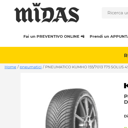
Fai un PREVENTIVO ONLINE 📲
Prendi un APPUNT
R
Home
/
pneumatici
/
PNEUMATICO KUMHO 155/7013 T75 SOLUS 4S
P
D
D