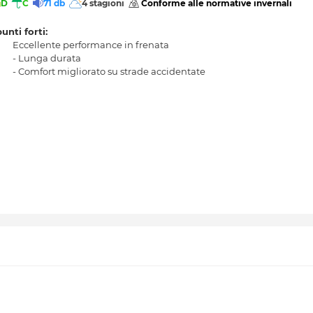
D
C
71 db
4 stagioni
 Conforme alle normative invernali 
punti forti:
Eccellente performance in frenata
- Lunga durata
- Comfort migliorato su strade accidentate