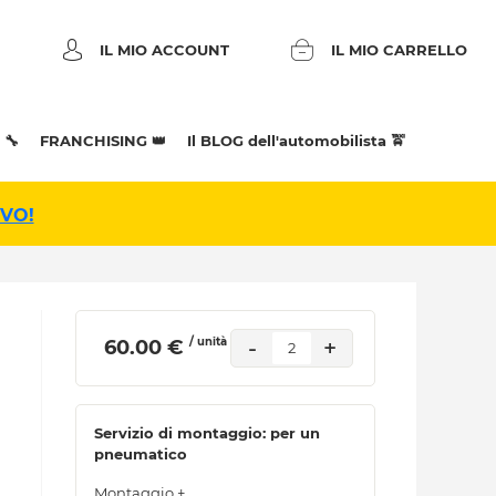
IL MIO ACCOUNT
IL MIO CARRELLO
 🔧
FRANCHISING 👑
Il BLOG dell'automobilista 🚖
IVO!
/ unità
-
+
 60.00 € 
2
Servizio di montaggio: per un
pneumatico
Montaggio +