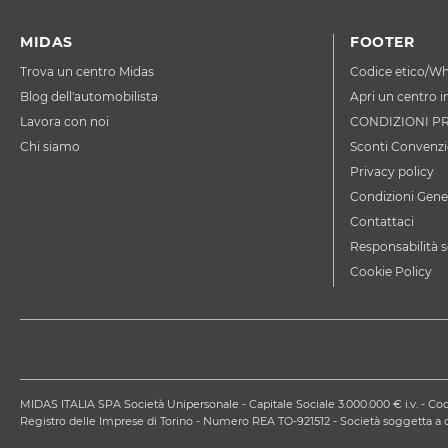
MIDAS
FOOTER
Trova un centro Midas
Codice etico/Wh
Blog dell'automobilista
Apri un centro i
Lavora con noi
CONDIZIONI P
Chi siamo
Sconti Convenzi
Privacy policy
Condizioni Gener
Contattaci
Responsabilità s
Cookie Policy
MIDAS ITALIA SPA Società Unipersonale - Capitale Sociale 3.000.000 € i.v. - Codi
Registro delle Imprese di Torino - Numero REA TO-921512 - Società soggetta 