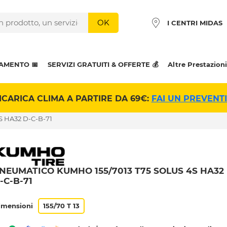
OK
I CENTRI MIDAS
AMENTO 📅
SERVIZI GRATUITI & OFFERTE 💰
Altre Prestazioni
ICARICA CLIMA A PARTIRE DA 69€:
FAI UN PREVENT
 HA32 D-C-B-71
NEUMATICO KUMHO 155/7013 T75 SOLUS 4S HA32
-C-B-71
imensioni
155/70 T 13