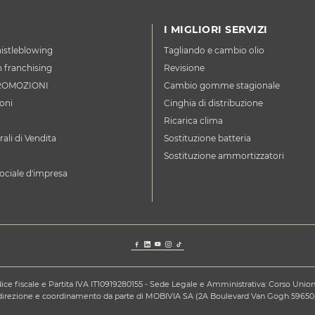
I MIGLIORI SERVIZI
istleblowing
Tagliando e cambio olio
n franchising
Revisione
ROMOZIONI
Cambio gomme stagionale
oni
Cinghia di distribuzione
Ricarica clima
ali di Vendita
Sostituzione batteria
Sostituzione ammortizzatori
ociale d'impresa
ce fiscale e Partita IVA IT10919280155 - Sede Legale e Amministrativa: Corso Unione S
a direzione e coordinamento da parte di MOBIVIA SA (2A Boulevard Van Gogh 59650,