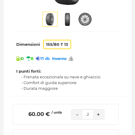
Dimensioni
155/80 T 13
D
B
71 db
Inverno
I punti forti:
- Frenata eccezionale su neve e ghiaccio
- Comfort di guida superiore
- Durata maggiore
/ unità
 60.00 € 
-
+
2