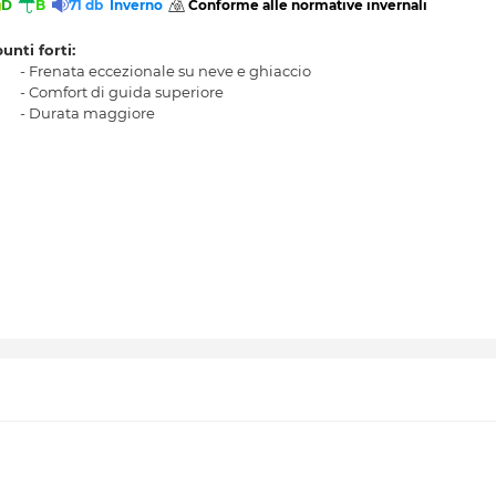
D
B
71 db
Inverno
 Conforme alle normative invernali 
punti forti:
- Frenata eccezionale su neve e ghiaccio
- Comfort di guida superiore
- Durata maggiore