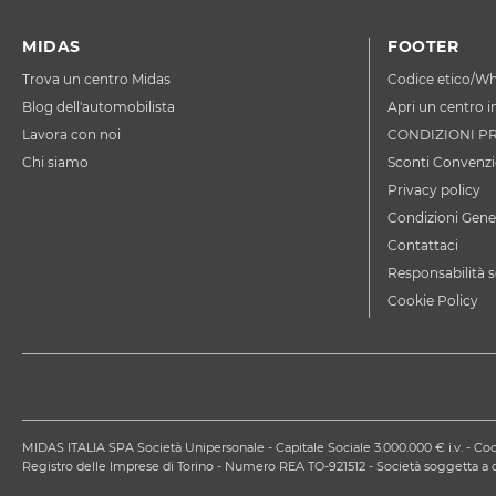
MIDAS
FOOTER
Trova un centro Midas
Codice etico/Wh
Blog dell'automobilista
Apri un centro i
Lavora con noi
CONDIZIONI P
Chi siamo
Sconti Convenzi
Privacy policy
Condizioni Gener
Contattaci
Responsabilità s
Cookie Policy
MIDAS ITALIA SPA Società Unipersonale - Capitale Sociale 3.000.000 € i.v. - Codi
Registro delle Imprese di Torino - Numero REA TO-921512 - Società soggetta 