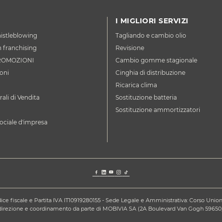
I MIGLIORI SERVIZI
istleblowing
Tagliando e cambio olio
n franchising
Revisione
ROMOZIONI
Cambio gomme stagionale
oni
Cinghia di distribuzione
Ricarica clima
ali di Vendita
Sostituzione batteria
Sostituzione ammortizzatori
ociale d'impresa
ce fiscale e Partita IVA IT10919280155 - Sede Legale e Amministrativa: Corso Unione S
a direzione e coordinamento da parte di MOBIVIA SA (2A Boulevard Van Gogh 59650,