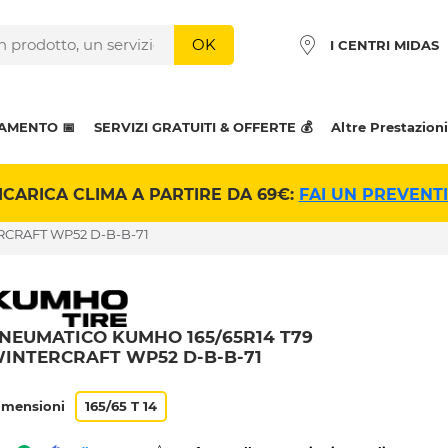
OK
I CENTRI MIDAS
AMENTO 📅
SERVIZI GRATUITI & OFFERTE 💰
Altre Prestazioni
ICARICA CLIMA A PARTIRE DA 69€:
FAI UN PREVENT
RCRAFT WP52 D-B-B-71
NEUMATICO KUMHO 165/65R14 T79
INTERCRAFT WP52 D-B-B-71
imensioni
165/65 T 14