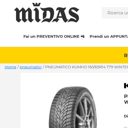
Fai un PREVENTIVO ONLINE 📲
Prendi un APPUNT
R
Home
/
pneumatici
/
PNEUMATICO KUMHO 165/65R14 T79 WINTE
P
W
D