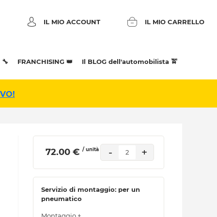
IL MIO ACCOUNT
IL MIO CARRELLO
 🔧
FRANCHISING 👑
Il BLOG dell'automobilista 🚖
IVO!
/ unità
-
+
 72.00 € 
2
Servizio di montaggio: per un
pneumatico
Montaggio +