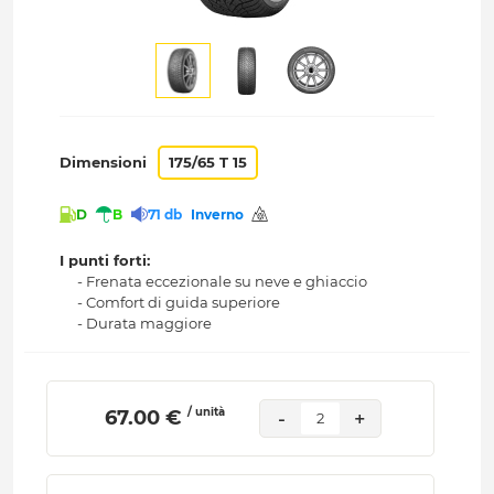
Dimensioni
175/65 T 15
D
B
71 db
Inverno
I punti forti:
- Frenata eccezionale su neve e ghiaccio
- Comfort di guida superiore
- Durata maggiore
/ unità
 67.00 € 
-
+
2